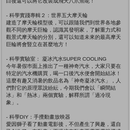
白後還可以將它改裝成飛天八爪魚呢！
- 科學實踐專輯２：世界五大摩天輪
建造了摩天輪模型後，可以跟隨我們到世界各地參
觀不同的摩天巨輪，認識其發明家，了解重力式和
觀景式摩天輪的分別，還可以知道未來的最高摩天
巨輪將會豎立在甚麼地方！
- 科學實驗室： 凝冰汽水SUPER COOLING
今年暑假巿面上推出了一種神奇汽水，大家只要在
特定的汽水機購買，喝一口後汽水便會開始結冰！
這麼有趣又消暑的飲品名為「神奇凝冰汽水」，人
們對它的原理眾說紛紜，今期我們會以「瞬間結
冰」和「熱冰」兩個實驗，解釋所謂「過冷現
象」。
- 科學DIY：手攪動畫放映器
愛因獅子看了動畫電影後，不但產生了興趣，還自