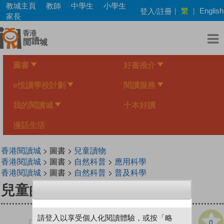
Skip
教城主頁
教師
中學生
小學生
繁
登入/註冊
|
|
English
to
家長
main
content
圖書
好書推介
e悅讀學校計劃
閱讀服務
我的閱讀城
十本好讀
漫話生活
香港閱讀城
> 圖書 >
兒童讀物
香港閱讀城
> 圖書 >
自然科普
>
應用科學
香港閱讀城
> 圖書 >
自然科普
>
普及科學
兒童的科學(教材版) 55
請登入以享受個人化閱讀體驗，或按「略
0