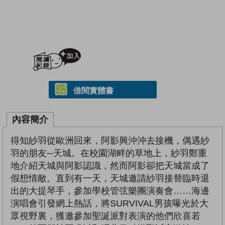
加入閱讀紀錄
借閱實體書
內容簡介
得知紗羽從歐洲回來，阿影興沖沖去接機，偶遇紗
羽的朋友─天城。在校園湖畔的草地上，紗羽鄭重
地介紹天城與阿影認識，然而阿影卻把天城當成了
假想情敵。直到有一天，天城邀請紗羽接替臨時退
出的大提琴手，參加學校管弦樂團演奏會……海邊
演唱會引發網上熱話，將SURVIVAL男孩曝光於大
眾視野裏，獲邀參加聖誕派對表演的他們欣喜若