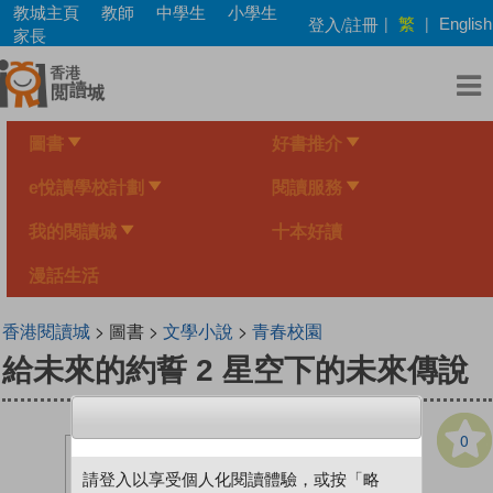
Skip
教城主頁
教師
中學生
小學生
繁
登入/註冊
|
|
English
to
家長
main
content
圖書
好書推介
e悅讀學校計劃
閱讀服務
我的閱讀城
十本好讀
漫話生活
香港閱讀城
> 圖書 >
文學小說
>
青春校園
給未來的約誓 2 星空下的未來傳說
0
請登入以享受個人化閱讀體驗，或按「略