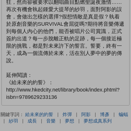
狂，然而卻被要求以翻唱曲目點燃聖誕夜激情……
再次有機會執起鍾愛大提琴的紗羽，面對阿影的誤
會，會做出怎樣的選擇?假想情敵是真是假？執着
於原創音樂的SURVIVAL會屈從嗎?期待將音樂傳遞
到每個人內心的他們，能否被唱片公司賞識，正式
簽約出道？每一步脫離正軌的足跡，每一個接近極
限的挑戰，都是對未來許下的誓言。誓要，終有一
天，成為一個流傳於未來，活在別人夢中的夢的傳
說。
延伸閱讀：
《給未來的約誓》：
http://www.hkedcity.net/library/book/index.phtml?
isbn=9789629233136
關鍵字詞：
給未來的約誓
|
炸彈
|
阿影
|
博彥
|
蝙蝠
|
紗羽
|
成長
|
音樂
|
夢想
|
夢想成真系列