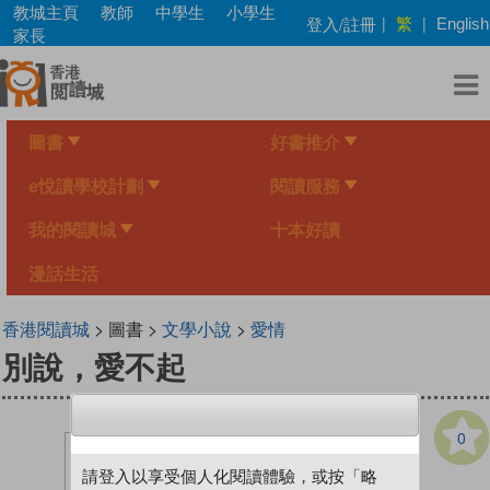
Skip
教城主頁
教師
中學生
小學生
繁
登入/註冊
|
|
English
to
家長
main
content
圖書
好書推介
e悅讀學校計劃
閱讀服務
我的閱讀城
十本好讀
漫話生活
香港閱讀城
> 圖書 >
文學小說
>
愛情
別說，愛不起
0
請登入以享受個人化閱讀體驗，或按「略