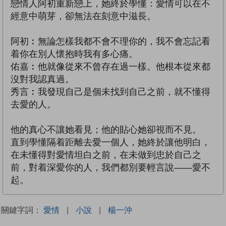
戀情人阿初重新戀上，她終於學懂：愛情可以在不
經意中萌芽，卻無法在刻意中滋長。
阿初︰無論怎樣我都不會不理你的，我不會忘記看
着你在別人懷抱時我有多心痛。
佑嘉︰他就像從來不曾存在過一樣。他根本從來都
沒對我認真過。
秀言︰我發現自己是個未找到自己之前，就不懂得
去愛的人。
他的真心不讓她看見；他的貼心她卻視而不見。
直到學懂隔着距離去愛一個人，她終於讓他明白，
在未懂得對愛情坦白之前，在未做到忠於自己之
前，對着深愛你的人，我們都別要輕言說——愛不
起。
關鍵字詞：
愛情
|
小說
|
楊一沖