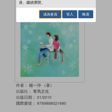
過」繼續瀏覽。
成為會員
登入
略過
作者：
楊一沖 （著）
出版社：
青馬文化
出版日期：
01/2010
國際書號：
9789888021680