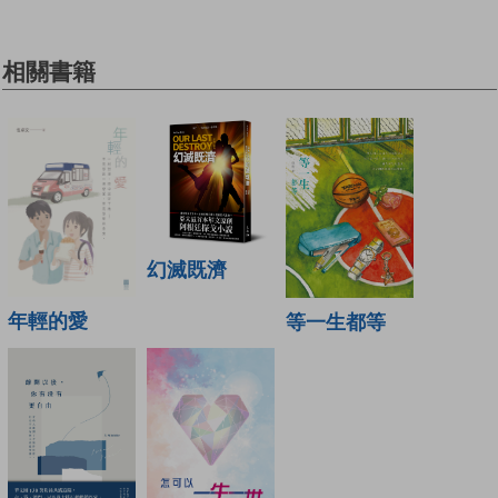
相關書籍
幻滅既濟
年輕的愛
等一生都等