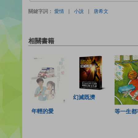
關鍵字詞：
愛情
|
小說
|
唐希文
相關書籍
幻滅既濟
年輕的愛
等一生都