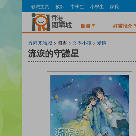
Skip
教城主頁
教師
中學生
小學生
家長
to
main
content
圖書
好書推介
香港閱讀城
> 圖書 >
文學小說
>
愛情
流淚的守護星