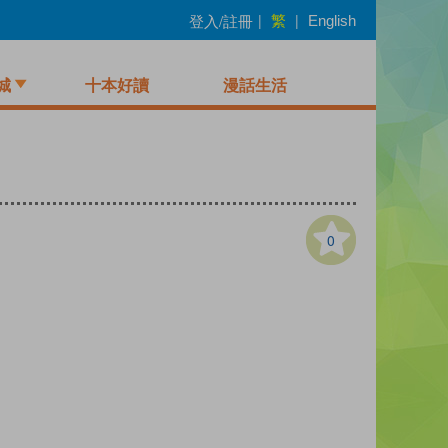
繁
登入/註冊
|
|
English
城
十本好讀
漫話生活
0