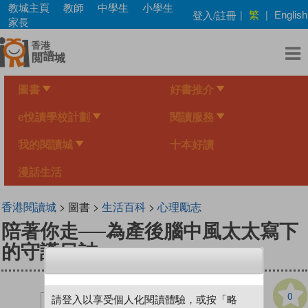
Skip
教城主頁
教師
中學生
小學生
繁
登入/註冊
|
|
English
to
家長
main
content
圖書
好書推介
e悅讀學校計劃
閱讀服務
我的閱讀城
十本好讀
漫話生活
香港閱讀城
> 圖書 >
生活百科
>
心理勵志
陪著你走──為產後腦中風太太寫下
的守護日誌
0
請登入以享受個人化閱讀體驗，或按「略