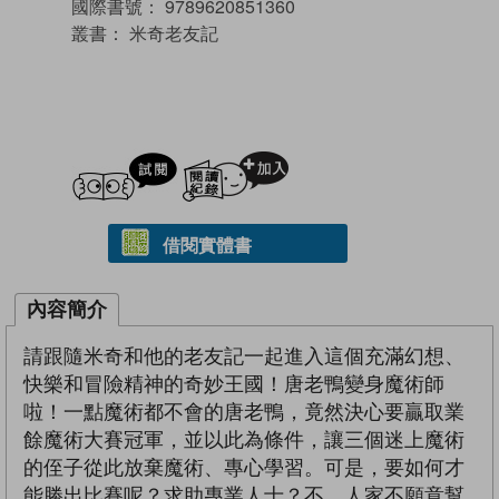
國際書號：
9789620851360
叢書：
米奇老友記
試閲
加入閱讀紀錄
借閱實體書
內容簡介
請跟隨米奇和他的老友記一起進入這個充滿幻想、
快樂和冒險精神的奇妙王國！唐老鴨變身魔術師
啦！一點魔術都不會的唐老鴨，竟然決心要贏取業
餘魔術大賽冠軍，並以此為條件，讓三個迷上魔術
的侄子從此放棄魔術、專心學習。可是，要如何才
能勝出比賽呢？求助專業人士？不，人家不願意幫