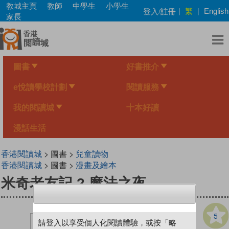
Skip
教城主頁
教師
中學生
小學生
繁
登入/註冊
|
|
English
to
家長
main
content
圖書
好書推介
e悅讀學校計劃
閱讀服務
我的閱讀城
十本好讀
漫話生活
香港閱讀城
> 圖書 >
兒童讀物
香港閱讀城
> 圖書 >
漫畫及繪本
米奇老友記 2 魔法之夜
5
請登入以享受個人化閱讀體驗，或按「略