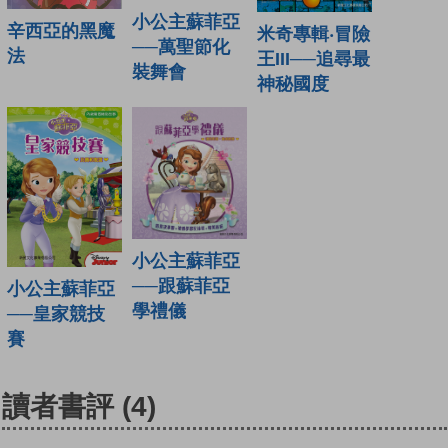
小公主蘇菲亞
辛西亞的黑魔
米奇專輯‧冒險
──萬聖節化
法
王III──追尋最
裝舞會
神秘國度
小公主蘇菲亞
──跟蘇菲亞
小公主蘇菲亞
學禮儀
──皇家競技
賽
讀者書評
(4)