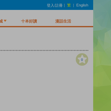
繁
登入/註冊
|
|
English
城
十本好讀
漫話生活
0