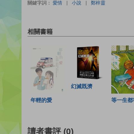
關鍵字詞：
愛情
|
小說
|
鄭梓靈
相關書籍
幻滅既濟
年輕的愛
等一生都
讀者書評
(0)