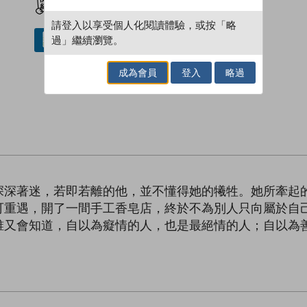
請登入以享受個人化閱讀體驗，或按「略
過」繼續瀏覽。
借閱實體書
成為會員
登入
略過
。
深深著迷，若即若離的他，並不懂得她的犧牲。她所牽起
可重遇，開了一間手工香皂店，終於不為別人只向屬於自
誰又會知道，自以為癡情的人，也是最絕情的人；自以為