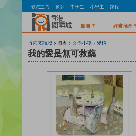
Skip
教城主頁
教師
中學生
小學生
家長
to
main
content
圖書
好書推介
香港閱讀城
> 圖書 >
文學小說
>
愛情
我的愛是無可救藥