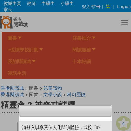
Skip
教城主頁
教師
中學生
小學生
繁
登入/註冊
|
|
English
to
家長
main
content
圖書
好書推介
e悅讀學校計劃
閱讀服務
我的閱讀城
十本好讀
漫話生活
香港閱讀城
> 圖書 >
兒童讀物
香港閱讀城
> 圖書 >
文學小說
>
科幻歷險
精靈傘 2 神奇功課機
0
請登入以享受個人化閱讀體驗，或按「略