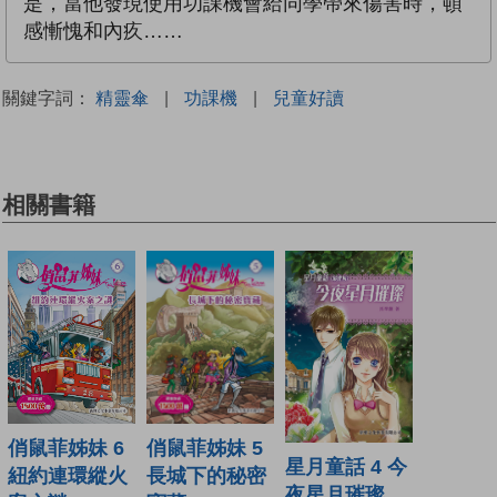
是，當他發現使用功課機會給同學帶來傷害時，頓
感慚愧和內疚……
關鍵字詞：
精靈傘
|
功課機
|
兒童好讀
相關書籍
俏鼠菲姊妹 6
俏鼠菲姊妹 5
星月童話 4 今
紐約連環縱火
長城下的秘密
夜星月璀璨