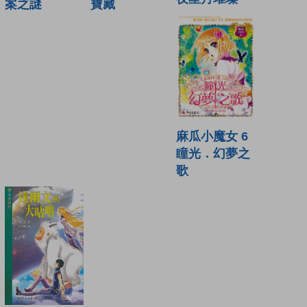
案之謎
寶藏
麻瓜小魔女 6
瞳光．幻夢之
歌