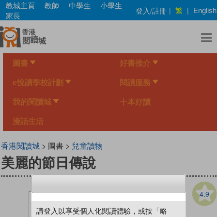
Skip
教城主頁
教師
中學生
小學生
繁
登入/註冊
|
|
English
to
家長
main
content
圖書
好書推介
e悅讀學校計劃
閱讀服務
我的閱讀城
十本好讀
漫話生活
香港閱讀城
> 圖書 >
兒童讀物
美麗的節日傳說
4.9
請登入以享受個人化閱讀體驗，或按「略