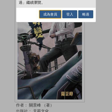
過」繼續瀏覽。
成為會員
登入
略過
作者：
關景峰 （著）
出版社：
天苑文化