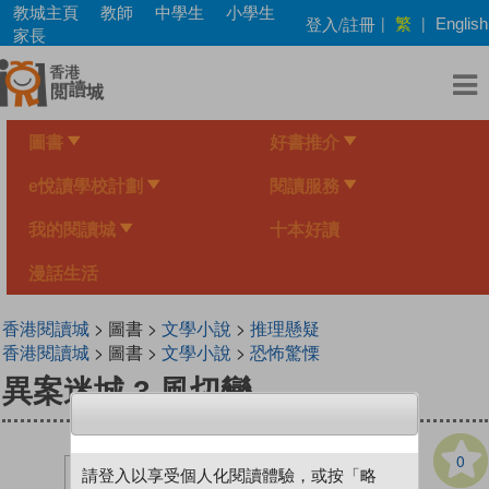
Skip
教城主頁
教師
中學生
小學生
繁
登入/註冊
|
|
English
to
家長
main
content
圖書
好書推介
e悅讀學校計劃
閱讀服務
我的閱讀城
十本好讀
漫話生活
香港閱讀城
> 圖書 >
文學小說
>
推理懸疑
香港閱讀城
> 圖書 >
文學小說
>
恐怖驚慄
異案迷城 3 風切變
0
請登入以享受個人化閱讀體驗，或按「略