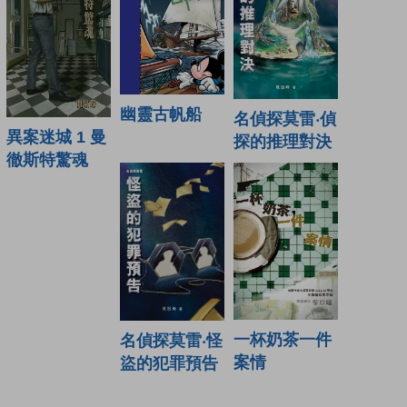
幽靈古帆船
名偵探莫雷‧偵
異案迷城 1 曼
探的推理對決
徹斯特驚魂
一杯奶茶一件
名偵探莫雷‧怪
案情
盜的犯罪預告