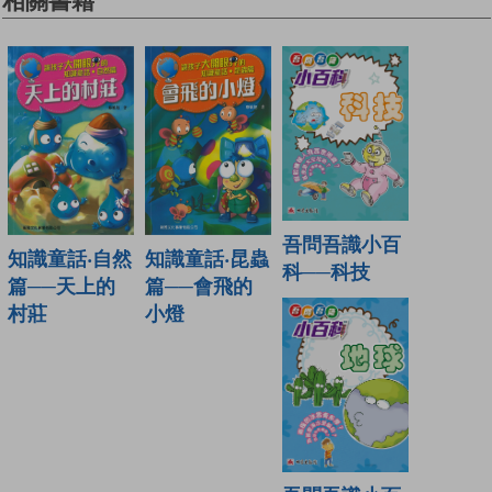
相關書籍
吾問吾識小百
知識童話‧自然
知識童話‧昆蟲
科──科技
篇──天上的
篇──會飛的
村莊
小燈