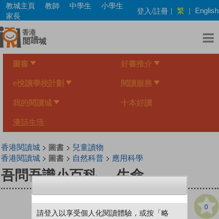
Skip
教城主頁
教師
中學生
小學生
繁
登入/註冊
|
|
English
to
家長
main
content
圖書
好書推介
e悅讀學校計劃
閱讀服務
我的閱讀城
十本好讀
漫話生活
香港閱讀城
> 圖書 >
兒童讀物
香港閱讀城
> 圖書 >
自然科普
>
應用科學
吾問吾識小百科──生命
0
請登入以享受個人化閱讀體驗，或按「略