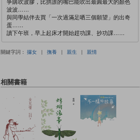
爭購吹波膠，比拼誰的嘴巴能吹出最圓最大的顏色
波波……
與同學結伴去買「一次過滿足哂三個願望」的出奇
蛋……
讀下午班，早上起床才開始趕功課、抄功課……
關鍵字詞：
攞女
|
撫養
|
親生
|
親情
相關書籍