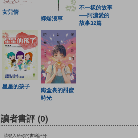
不一樣的故事
女兒情
──阿濃愛的
蜉蝣浪事
故事32篇
星星的孩子
鐵盒裏的甜蜜
時光
讀者書評
(0)
請登入給你的書籍評分