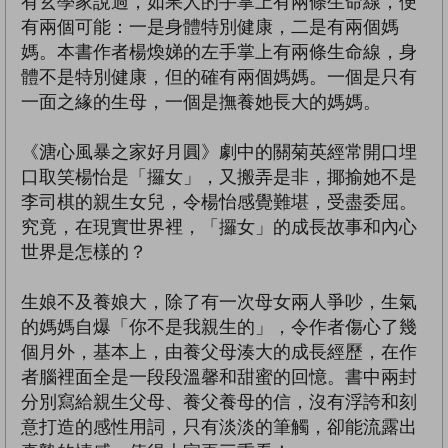
有玄學家說過，如果人的手掌上有兩條生命線，便
有兩個可能：一是身體特別健康，二是有兩個媽
媽。本書作者楊煥娣的左手掌上有兩條生命線，身
體不是特別健康，但的確有兩個媽媽。一個是只有
一面之緣的生母，一個是撫養她長大的媽媽。
《溏心風暴之家好月圓》劇中的關菊英經常開口埋
口取笑楊怡是「攞女」，又搬弄是非，揶揄她不是
李司棋的親生女兒，令楊怡感覺難堪，受盡委屈。
究竟，在現實世界裡，「攞女」的成長故事和內心
世界是怎樣的？
生娘不及養娘大，除了有一次母女兩人爭吵，生氣
的媽媽自爆「你不是我親生的」，令作者傷心了幾
個月外，基本上，由養父母湊大的成長經歷，在作
者腦裡面全是一段段溫馨和甜蜜的回憶。書中兩封
分別寫給親生父母、養父養母的信，沒有浮誇和刻
意打造的感性用詞，只有淡淡的筆觸，卻能流露出