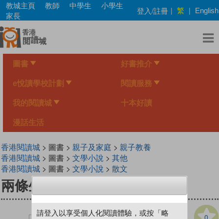
Skip
教城主頁
教師
中學生
小學生
繁
登入/註冊
|
|
English
to
家長
main
content
圖書
好書推介
e悅讀學校計劃
閱讀服務
我的閱讀城
十本好讀
漫話生活
香港閱讀城
> 圖書 >
親子及家庭
>
親子教養
香港閱讀城
> 圖書 >
文學小說
>
其他
香港閱讀城
> 圖書 >
文學小說
>
散文
兩條生命線
請登入以享受個人化閱讀體驗，或按「略
0