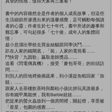
真摯的情感，值得大家再三重看！
書中的內容雖然全是作者的個人成長故事，但這些
生活細節所滲透出來的溫馨感覺，足可觸動每個讀
者的心靈；作者生於七十年代，書中所述的趣事和
難忘事，可勾起很多「七十後」成年人的集體回
憶：
趁小息溜出學校去買金絲貓跟同學決鬥……
趴在人家的鐵閘底，「裝」人家的電視看……
鬥快背「九因歌」贏取老師獎品……
追看《閃電傳真機》，接受「麥包哥哥」的街頭訪
問……
到別人的田地裡偷摘蔬果，到小溪捉魚蝦回家「加
餸」……
跟家人去茶樓飲茶時與鄰枱小孩比拼玩具誰最多，
你有鐵甲萬能俠，我有Barbie娃娃……
把捉來的螢火蟲放到一個房間裡，關起燈，享受被
「星星」包圍的感覺……