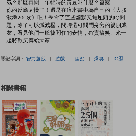
氣？那麼再問：年輕時的黃豆叫什麼？答案：……
你的反應太慢了！還是在這本書中為自己的《大腦
激盪200次》吧！學會了這些幽默又無厘頭的IQ問
題，除了可以減減壓，閒時還可問問身旁的親朋戚
友，看見他們一臉被問住的表情，確實搞笑。來一
起將歡笑傳給大家！
關鍵字詞：
智力遊戲
|
遊戲
|
幽默
|
爆笑
|
IQ題
相關書籍