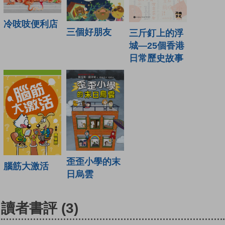
冷吱吱便利店
三個好朋友
三斤釘上的浮
城—25個香港
日常歷史故事
歪歪小學的末
腦筋大激活
日烏雲
讀者書評
(3)