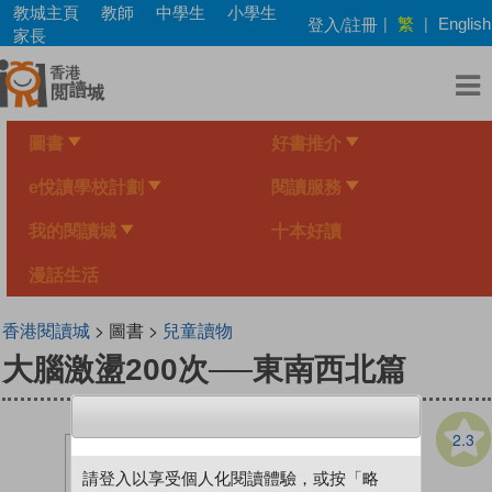
Skip
教城主頁
教師
中學生
小學生
繁
登入/註冊
|
|
English
to
家長
main
content
圖書
好書推介
e悅讀學校計劃
閱讀服務
我的閱讀城
十本好讀
漫話生活
香港閱讀城
> 圖書 >
兒童讀物
大腦激盪200次──東南西北篇
2.3
請登入以享受個人化閱讀體驗，或按「略