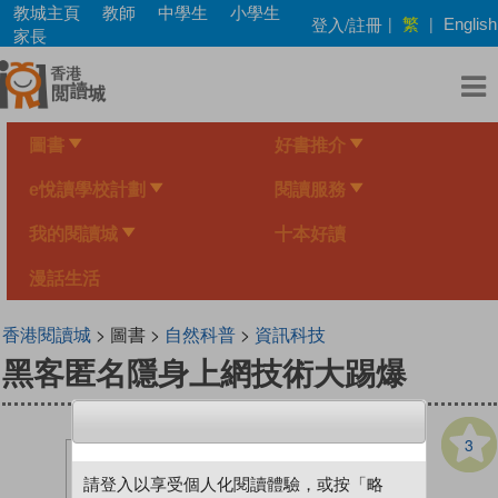
Skip
教城主頁
教師
中學生
小學生
繁
登入/註冊
|
|
English
to
家長
main
content
圖書
好書推介
e悅讀學校計劃
閱讀服務
我的閱讀城
十本好讀
漫話生活
香港閱讀城
> 圖書 >
自然科普
>
資訊科技
黑客匿名隱身上網技術大踢爆
3
請登入以享受個人化閱讀體驗，或按「略