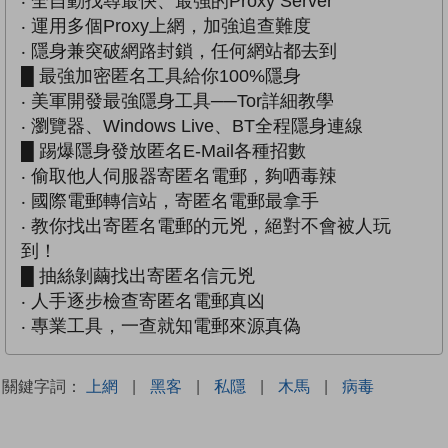
‧ 全自動找尋最快、最強的Proxy Server
‧ 運用多個Proxy上網，加強追查難度
‧ 隱身兼突破網路封鎖，任何網站都去到
█ 最強加密匿名工具給你100%隱身
‧ 美軍開發最強隱身工具──Tor詳細教學
‧ 瀏覽器、Windows Live、BT全程隱身連線
█ 踢爆隱身發放匿名E-Mail各種招數
‧ 偷取他人伺服器寄匿名電郵，夠哂毒辣
‧ 國際電郵轉信站，寄匿名電郵最拿手
‧ 教你找出寄匿名電郵的元兇，絕對不會被人玩
到！
█ 抽絲剝繭找出寄匿名信元兇
‧ 人手逐步檢查寄匿名電郵真凶
‧ 專業工具，一查就知電郵來源真偽
關鍵字詞：
上網
|
黑客
|
私隱
|
木馬
|
病毒