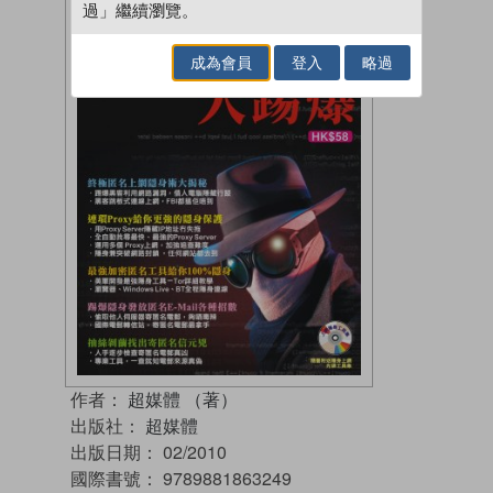
過」繼續瀏覽。
成為會員
登入
略過
作者：
超媒體 （著）
出版社：
超媒體
出版日期：
02/2010
國際書號：
9789881863249