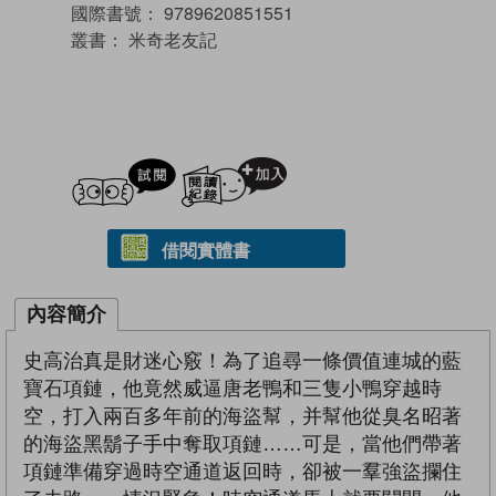
國際書號：
9789620851551
叢書：
米奇老友記
試閲
加入閱讀紀錄
借閱實體書
內容簡介
史高治真是財迷心竅！為了追尋一條價值連城的藍
寶石項鏈，他竟然威逼唐老鴨和三隻小鴨穿越時
空，打入兩百多年前的海盜幫，并幫他從臭名昭著
的海盜黑鬍子手中奪取項鏈……可是，當他們帶著
項鏈準備穿過時空通道返回時，卻被一羣強盜攔住