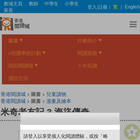
Skip
教城主頁
教師
中學生
小學生
繁
登入/註冊
|
|
English
to
家長
main
content
圖書
好書推介
e悅讀學校計劃
閱讀服務
我的閱讀城
十本好讀
漫話生活
香港閱讀城
> 圖書 >
兒童讀物
香港閱讀城
> 圖書 >
漫畫及繪本
米奇老友記 3 海盜傳奇
0
請登入以享受個人化閱讀體驗，或按「略