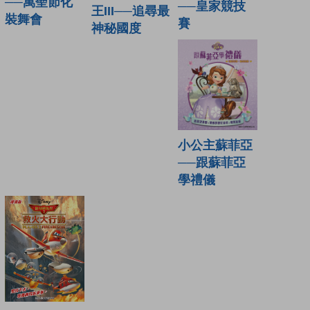
──萬聖節化
──皇家競技
王III──追尋最
裝舞會
賽
神秘國度
小公主蘇菲亞
──跟蘇菲亞
學禮儀