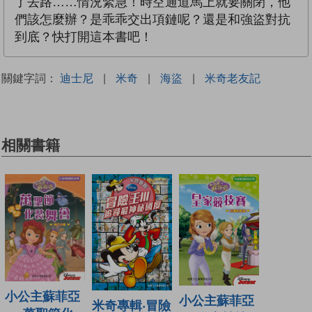
了去路……情況緊急！時空通道馬上就要關閉，他
們該怎麼辦？是乖乖交出項鏈呢？還是和強盜對抗
到底？快打開這本書吧！
關鍵字詞：
迪士尼
|
米奇
|
海盜
|
米奇老友記
相關書籍
小公主蘇菲亞
小公主蘇菲亞
米奇專輯‧冒險