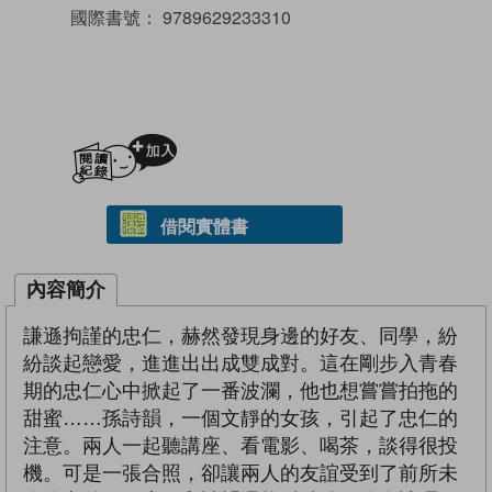
國際書號：
9789629233310
加入閱讀紀錄
借閱實體書
內容簡介
謙遜拘謹的忠仁，赫然發現身邊的好友、同學，紛
紛談起戀愛，進進出出成雙成對。這在剛步入青春
期的忠仁心中掀起了一番波瀾，他也想嘗嘗拍拖的
甜蜜……孫詩韻，一個文靜的女孩，引起了忠仁的
注意。兩人一起聽講座、看電影、喝茶，談得很投
機。可是一張合照，卻讓兩人的友誼受到了前所未