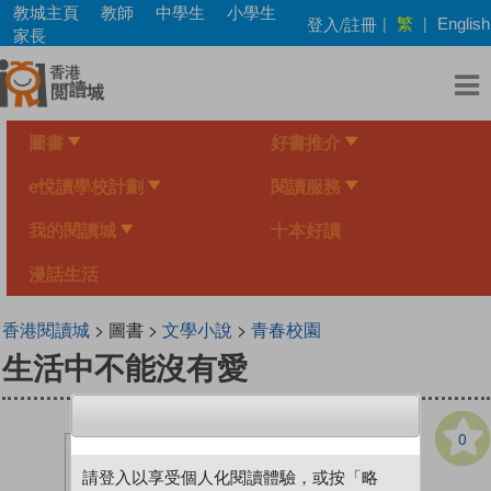
Skip
教城主頁
教師
中學生
小學生
繁
登入/註冊
|
|
English
to
家長
main
content
圖書
好書推介
e悅讀學校計劃
閱讀服務
我的閱讀城
十本好讀
漫話生活
香港閱讀城
> 圖書 >
文學小說
>
青春校園
生活中不能沒有愛
0
請登入以享受個人化閱讀體驗，或按「略