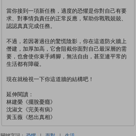
當你接到一項新任務，適度的恐懼是你對自己有要
求、對事情負責任的正常反應，幫助你戰戰兢兢、
認認真真完成任務。
不過，若因著過往的驚慌陰影，你在這道防火牆上
僭建，加厚加高，它會阻截你面對自己最深層的需
要，也會使你束手縛腳，無法自由，甚至連平常的
生活都有障礙。
現在就檢視一下你這道牆的結構吧！
延伸閱讀：
林建榮《擺脫憂癮》
沈淑文《完美有病》
黃玉薇《怒出真相》
關鍵字詞：
恐懼
|
面對
|
生活