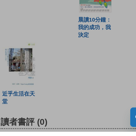
晨讀10分鐘：
我的成功，我
決定
近乎生活在天
堂
讀者書評
(0)