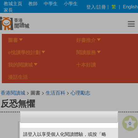
Skip
教城主頁
教師
中學生
小學生
繁
登入/註冊
|
|
English
to
家長
main
content
圖書
好書推介
e悅讀學校計劃
閱讀服務
我的閱讀城
十本好讀
漫話生活
香港閱讀城
> 圖書 >
生活百科
>
心理勵志
反恐無懼
0
請登入以享受個人化閱讀體驗，或按「略