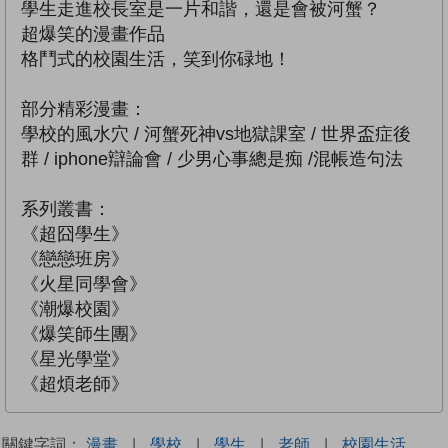
學生走進校長室是一片和諧，還是會被河蟹？
超爆笑的漫畫作品
格鬥式的校園生活，笑到你碌地！
部分精彩漫畫：
學校的風水穴 / 河蟹死神vs地獄課室 / 世界盃症後
群 / iphone辯論會 / 少男心事總是痴 /混帳造句法
系列叢書：
《超囧學生》
《戀戀班房》
《火星同學會》
《潮爆校園》
《爆笑師生團》
《星光學堂》
《超煩老師》
關鍵字詞：
漫畫
|
學校
|
學生
|
老師
|
校園生活