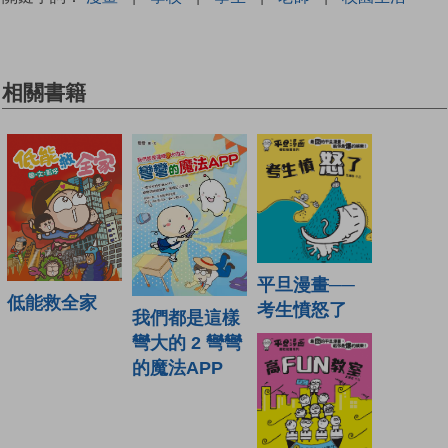
相關書籍
平旦漫畫──
低能救全家
考生憤怒了
我們都是這樣
彎大的 2 彎彎
的魔法APP