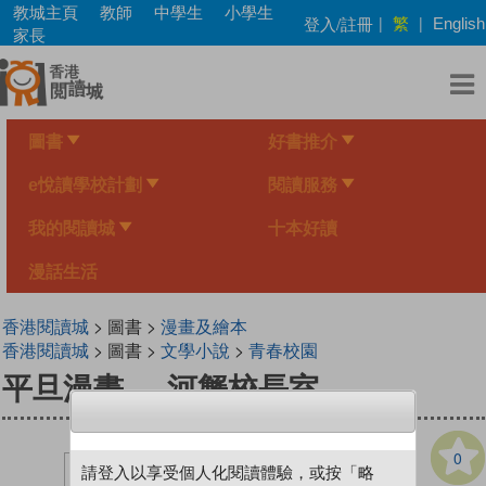
Skip
教城主頁
教師
中學生
小學生
繁
登入/註冊
|
|
English
to
家長
main
content
圖書
好書推介
e悅讀學校計劃
閱讀服務
我的閱讀城
十本好讀
漫話生活
香港閱讀城
> 圖書 >
漫畫及繪本
香港閱讀城
> 圖書 >
文學小說
>
青春校園
平旦漫畫──河蟹校長室
0
請登入以享受個人化閱讀體驗，或按「略