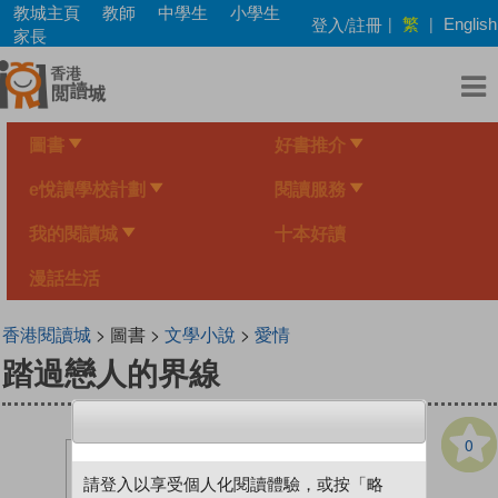
Skip
教城主頁
教師
中學生
小學生
繁
登入/註冊
|
|
English
to
家長
main
content
圖書
好書推介
e悅讀學校計劃
閱讀服務
我的閱讀城
十本好讀
漫話生活
香港閱讀城
> 圖書 >
文學小說
>
愛情
踏過戀人的界線
0
請登入以享受個人化閱讀體驗，或按「略