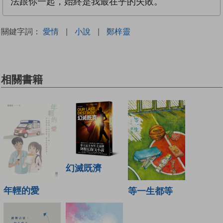
法跟你一起，始終是我最在乎的失敗。
關鍵字詞：
愛情
|
小說
|
鄭梓靈
相關書籍
幻滅既濟
年輕的愛
等一生都等