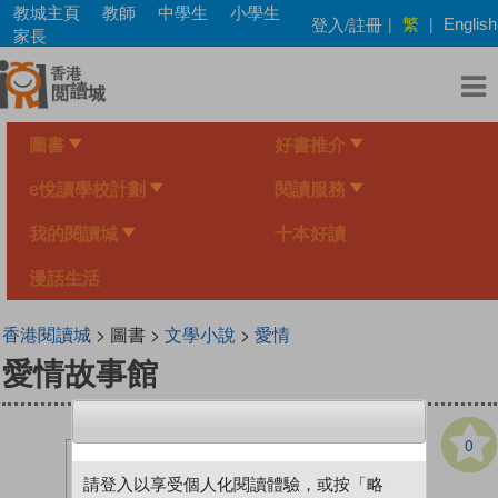
Skip
教城主頁
教師
中學生
小學生
繁
登入/註冊
|
|
English
to
家長
main
content
圖書
好書推介
e悅讀學校計劃
閱讀服務
我的閱讀城
十本好讀
漫話生活
香港閱讀城
> 圖書 >
文學小說
>
愛情
愛情故事館
0
請登入以享受個人化閱讀體驗，或按「略