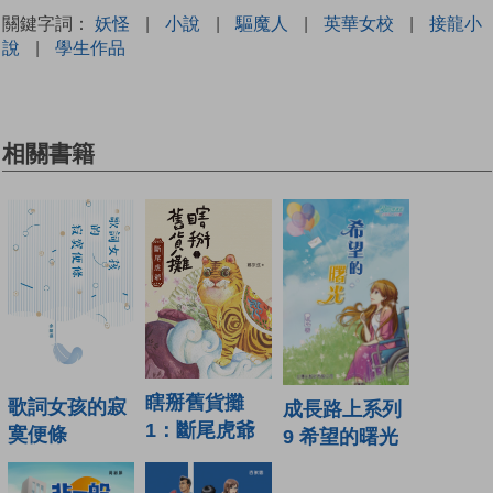
關鍵字詞：
妖怪
|
小說
|
驅魔人
|
英華女校
|
接龍小
說
|
學生作品
相關書籍
瞎掰舊貨攤
歌詞女孩的寂
成長路上系列
1：斷尾虎爺
寞便條
9 希望的曙光