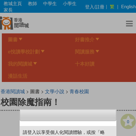
Skip
教城主頁
教師
中學生
小學生
繁
登入/註冊
|
|
English
to
家長
main
content
圖書
好書推介
e悅讀學校計劃
閱讀服務
我的閱讀城
十本好讀
漫話生活
香港閱讀城
> 圖書 >
文學小說
>
青春校園
校園除魔指南！
0
請登入以享受個人化閱讀體驗，或按「略