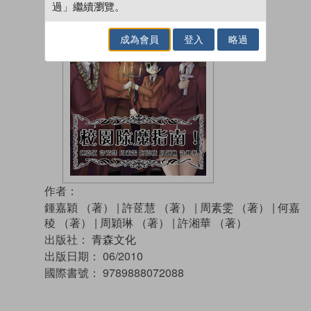
過」繼續瀏覽。
成為會員
登入
略過
作者：
鍾嘉穎 （著）
|
許茝慧 （著）
|
周素雯 （著）
|
何嘉
稜 （著）
|
周穎琳 （著）
|
許湘華 （著）
出版社：
青森文化
出版日期：
06/2010
國際書號：
9789888072088