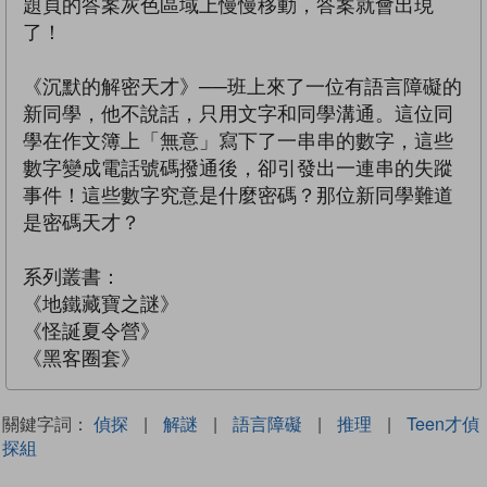
題頁的答案灰色區域上慢慢移動，答案就會出現
了！
《沉默的解密天才》──班上來了一位有語言障礙的
新同學，他不說話，只用文字和同學溝通。這位同
學在作文簿上「無意」寫下了一串串的數字，這些
數字變成電話號碼撥通後，卻引發出一連串的失蹤
事件！這些數字究意是什麼密碼？那位新同學難道
是密碼天才？
系列叢書：
《地鐵藏寶之謎》
《怪誕夏令營》
《黑客圈套》
關鍵字詞：
偵探
|
解謎
|
語言障礙
|
推理
|
Teen才偵
探組