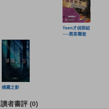
Teen才偵探組
──黑客圈套
捕霧之影
讀者書評
(0)