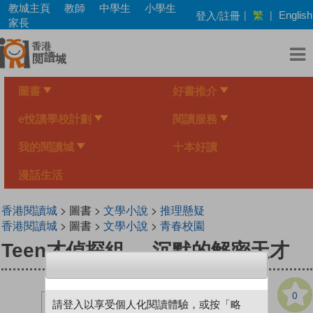
Skip
教城主頁
教師
中學生
小學生
繁
登入/註冊
|
|
English
to
家長
main
content
圖書
好書推介
e悅讀學校計劃
閱讀服務
我的閱讀城
十本好讀
漫話生活
香港閱讀城
> 圖書 >
文學小說
>
推理懸疑
香港閱讀城
> 圖書 >
文學小說
>
青春校園
Teen才偵探組──沉默的解密天才
0
請登入以享受個人化閱讀體驗，或按「略