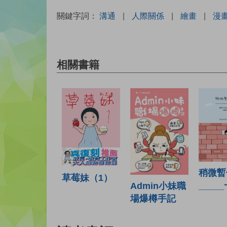
關鍵字詞：
溝通
|
人際關係
|
繪畫
|
漫
相關書籍
稍微暫
草莓妹（1）
____
Admin小妹職
場爆樽手記