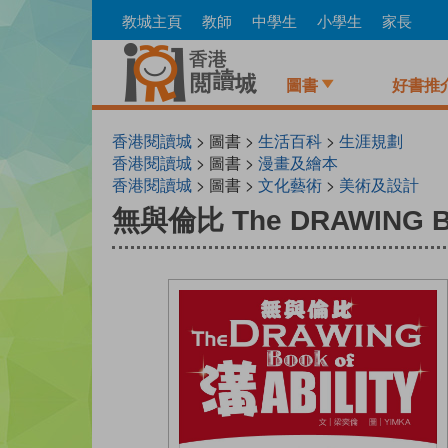
Skip
教城主頁
教師
中學生
小學生
家長
to
main
content
圖書
好書推
香港閱讀城
> 圖書 >
生活百科
>
生涯規劃
香港閱讀城
> 圖書 >
漫畫及繪本
香港閱讀城
> 圖書 >
文化藝術
>
美術及設計
無與倫比 The DRAWING Bo