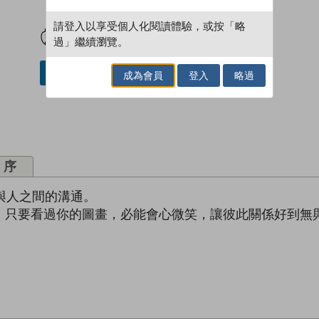
試閲
加入閱讀紀錄
請登入以享受個人化閱讀體驗，或按「略
過」繼續瀏覽。
借閱實體書
成為會員
登入
略過
序
人與人之間的溝通。
，只要看過你的圖畫，必能會心微笑，讓彼此關係好到無