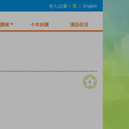
繁
登入/註冊
|
|
English
讀城
十本好讀
漫話生活
0