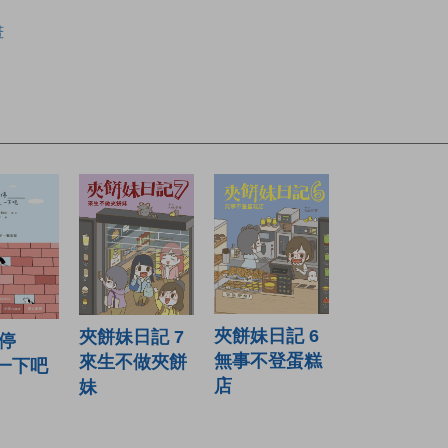
畫
夾餅妹日記 6
夾餅妹日記 7
停
無事不登蛋糕
來生不做夾餅
_一下吧
店
妹