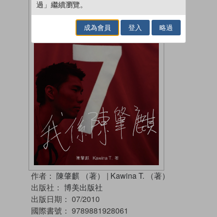
過」繼續瀏覽。
成為會員
登入
略過
作者：
陳肇麒 （著）
|
Kawina T. （著）
出版社：
博美出版社
出版日期：
07/2010
國際書號：
9789881928061