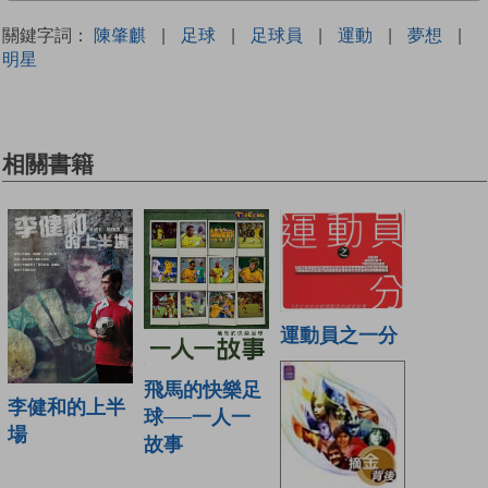
關鍵字詞：
陳肇麒
|
足球
|
足球員
|
運動
|
夢想
|
明星
相關書籍
運動員之一分
飛馬的快樂足
李健和的上半
球──一人一
場
故事