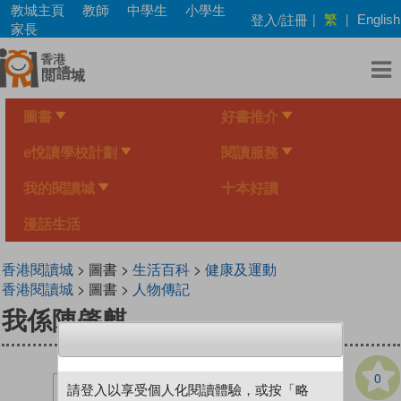
Skip
教城主頁
教師
中學生
小學生
繁
登入/註冊
|
|
English
to
家長
main
content
圖書
好書推介
e悅讀學校計劃
閱讀服務
我的閱讀城
十本好讀
漫話生活
香港閱讀城
> 圖書 >
生活百科
>
健康及運動
香港閱讀城
> 圖書 >
人物傳記
我係陳肇麒
0
請登入以享受個人化閱讀體驗，或按「略