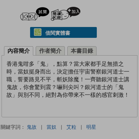
試閲
加入閱讀紀錄
借閱實體書
內容簡介
作者簡介
本書目錄
香港鬼咁多「鬼」，點算？當大家都手足無措之
時，當奴挺身而出，決定擔任宇宙警察銀河道士一
職，誓要路見不平，斬妖除魔！一齊聽銀河道士講
鬼故，你會驚到震？嚇到尖叫？銀河道士的「鬼
故」與別不同，絕對為你帶來不一樣的感官刺激！
關鍵字詞：
鬼故
|
當奴
|
艾粒
|
明星