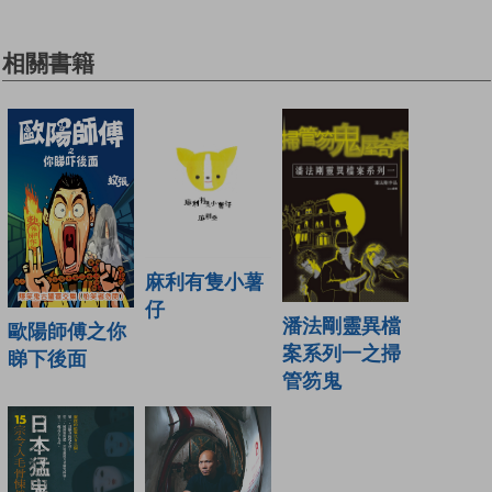
相關書籍
麻利有隻小薯
仔
潘法剛靈異檔
歐陽師傅之你
案系列一之掃
睇下後面
管笏鬼