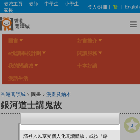
Skip
教城主頁
教師
中學生
小學生
繁
登入/註冊
|
|
English
to
家長
main
content
圖書
好書推介
e悅讀學校計劃
閱讀服務
我的閱讀城
十本好讀
漫話生活
香港閱讀城
> 圖書 >
漫畫及繪本
銀河道士講鬼故
0
請登入以享受個人化閱讀體驗，或按「略