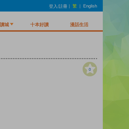
繁
登入/註冊
|
|
English
讀城
十本好讀
漫話生活
0