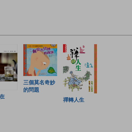
三個莫名奇妙
的問題
在
禪轉人生