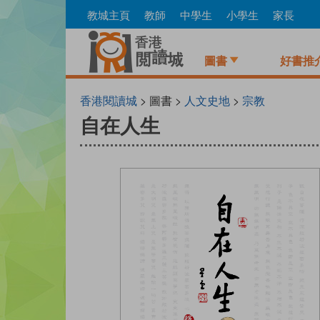
Skip
教城主頁
教師
中學生
小學生
家長
to
main
content
圖書
好書推
香港閱讀城
> 圖書 >
人文史地
>
宗教
自在人生