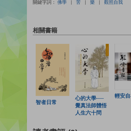
關鍵字詞：
佛學
|
苦
|
樂
|
觀照自我
相關書籍
輕安自
心的大學──
智者日常
覺真法師體悟
人生六十問