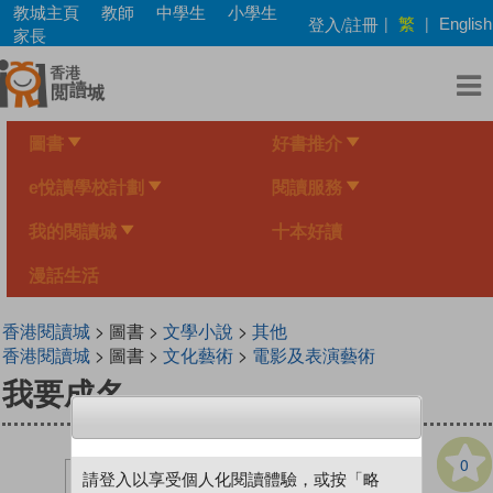
Skip
教城主頁
教師
中學生
小學生
繁
登入/註冊
|
|
English
to
家長
main
content
圖書
好書推介
e悅讀學校計劃
閱讀服務
我的閱讀城
十本好讀
漫話生活
香港閱讀城
> 圖書 >
文學小說
>
其他
香港閱讀城
> 圖書 >
文化藝術
>
電影及表演藝術
我要成名
0
請登入以享受個人化閱讀體驗，或按「略