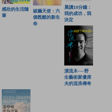
晨讀10分鐘：
感欣的生活隨
破繭天使：六
我的成功，我
筆
個甦醒的新生
決定
命
漂流木──野
生藝術家優席
夫的流浪傳奇