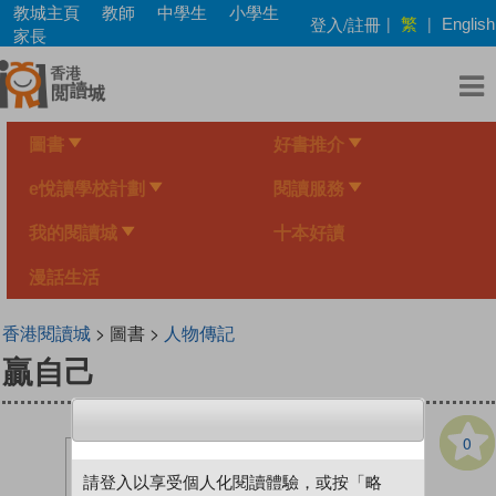
Skip
教城主頁
教師
中學生
小學生
繁
登入/註冊
|
|
English
to
家長
main
content
圖書
好書推介
e悅讀學校計劃
閱讀服務
我的閱讀城
十本好讀
漫話生活
香港閱讀城
> 圖書 >
人物傳記
贏自己
0
請登入以享受個人化閱讀體驗，或按「略