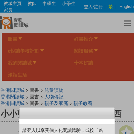
Skip
教城主頁
教師
中學生
小學生
繁
登入/註冊
|
|
English
to
家長
main
content
圖書
好書推介
e悅讀學校計劃
閱讀服務
我的閱讀城
十本好讀
漫話生活
香港閱讀城
> 圖書 >
兒童讀物
香港閱讀城
> 圖書 >
人物傳記
香港閱讀城
> 圖書 >
親子及家庭
>
親子教養
小小藝術家──全能天才．達文西
請登入以享受個人化閱讀體驗，或按「略
0