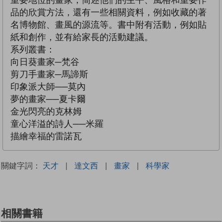
品的欣賞方法，還有一些相關資料，例如收藏的著
名博物館、畫風的源流等。書中附有活動，例如貼
紙和創作，並有給家長的活動建議。
系列叢書：
向日葵畫家─梵谷
剪刀手畫家─馬諦斯
印象派大師──莫內
夢的畫家──夏卡爾
金光閃亮的克林姆
童心洋溢的詩人──米羅
描繪幸福的雷諾瓦
關鍵字詞：
天才
|
達文西
|
畫家
|
科學家
相關書籍