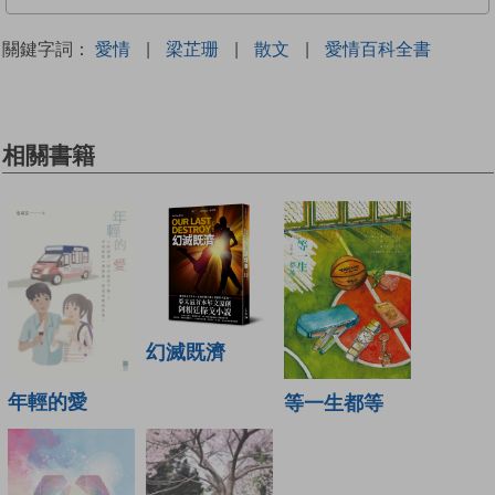
關鍵字詞：
愛情
|
梁芷珊
|
散文
|
愛情百科全書
相關書籍
幻滅既濟
年輕的愛
等一生都等