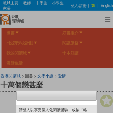
Skip
教城主頁
教師
中學生
小學生
繁
登入/註冊
|
|
English
to
家長
main
content
圖書
好書推介
e悅讀學校計劃
閱讀服務
我的閱讀城
十本好讀
漫話生活
香港閱讀城
> 圖書 >
文學小說
>
愛情
十萬個戀甚麼
5
請登入以享受個人化閱讀體驗，或按「略