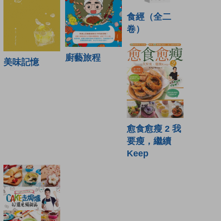
食經（全二
卷）
廚藝旅程
美味記憶
愈食愈瘦 2 我
要瘦，繼續
Keep