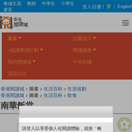
Skip
教城主頁
教師
中學生
小學生
繁
登入/註冊
|
|
English
to
家長
main
content
圖書
好書推介
e悅讀學校計劃
閱讀服務
我的閱讀城
十本好讀
漫話生活
香港閱讀城
> 圖書 >
生活百科
>
生涯規劃
香港閱讀城
> 圖書 >
生活百科
>
飲食
南華飯堂
0
請登入以享受個人化閱讀體驗，或按「略