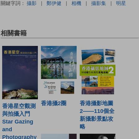
關鍵字詞：
攝影
|
鄭伊健
|
相機
|
攝影集
|
明星
相關書籍
香港攝影地圖
香港攝2圈
香港星空觀測
2——110個全
與拍攝入門
新攝影景點攻
Star Gazing
略
and
Photography