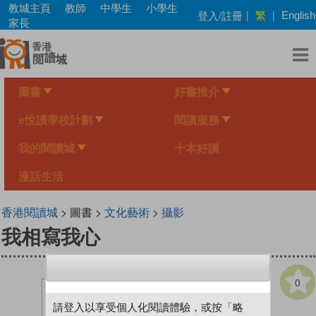
Skip
教城主頁
教師
中學生
小學生
繁
登入/註冊
|
|
English
to
家長
main
content
圖書
好書推介
e悅讀學校計劃
閱讀服務
我的閱讀城
十本好讀
漫話生活
香港閱讀城
> 圖書 >
文化藝術
>
攝影
我相寫我心
0
請登入以享受個人化閱讀體驗，或按「略