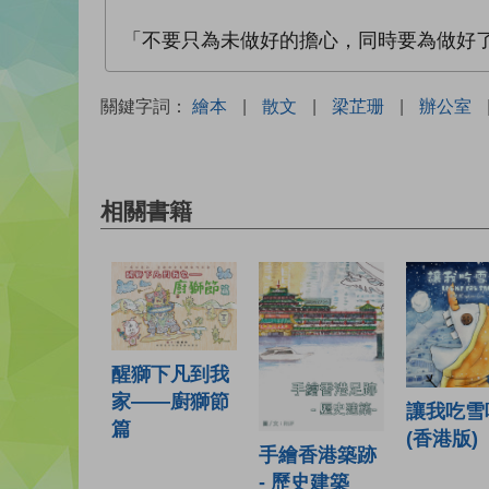
「不要只為未做好的擔心，同時要為做好
關鍵字詞：
繪本
|
散文
|
梁芷珊
|
辦公室
相關書籍
醒獅下凡到我
家——廚獅節
讓我吃雪
篇
(香港版)
手繪香港築跡
- 歷史建築