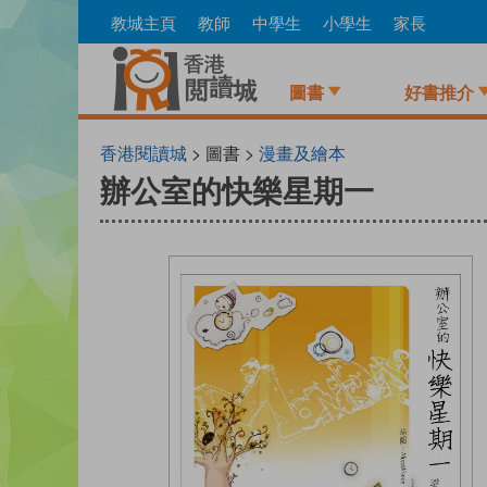
Skip
教城主頁
教師
中學生
小學生
家長
to
main
content
圖書
好書推介
香港閱讀城
> 圖書 >
漫畫及繪本
辦公室的快樂星期一