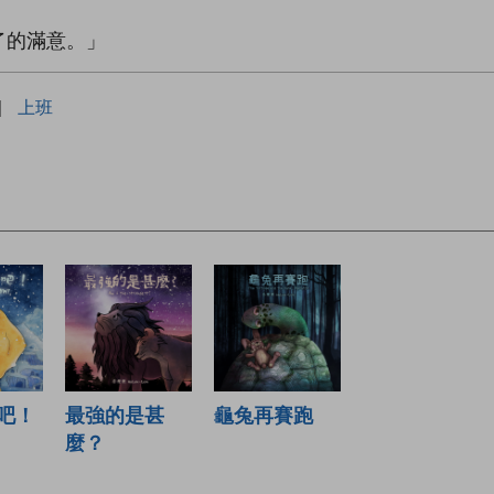
了的滿意。」
|
上班
吧！
最強的是甚
龜兔再賽跑
麼？