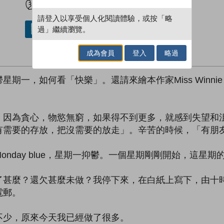
請登入以享受個人化閱讀體驗，或按「略
過」繼續瀏覽。
借閱實體書
成為會員
登入
略過
期一，如何看「快樂」。還請來繪本作家Miss Winni
，因為貪心，物慾無窮，如果得不到更多，就感到失望和
有需要的存放，把沒需要的放走」。辛苦的時候，「有朋
nday blue，星期一抑鬱。一個星期剛剛開始，這星
了甚麼？還欠甚麼未做？我停下來，在白紙上寫下，由十
電郵。
不少，原來今天我已經做了很多。