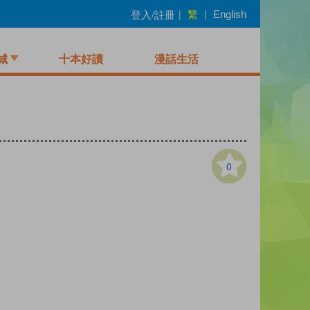
繁
登入/註冊
|
|
English
城
十本好讀
漫話生活
0