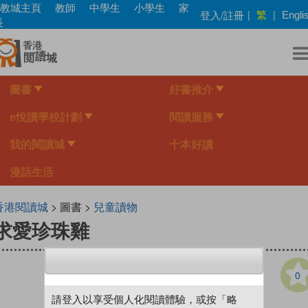
Skip
教城主頁
教師
中學生
小學生
家
繁
登入/註冊
|
|
Engli
to
長
main
content
圖書
好書推介
e悅讀學校計劃
閱讀服務
我的閱讀城
十本好讀
漫話生活
香港閱讀城
> 圖書 >
兒童讀物
求愛珍珠雞
0
請登入以享受個人化閱讀體驗，或按「略