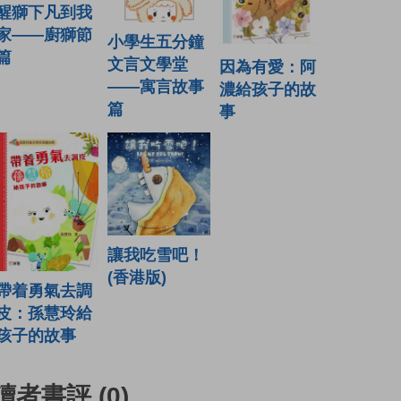
醒獅下凡到我
家——廚獅節
小學生五分鐘
篇
文言文學堂
因為有愛：阿
——寓言故事
濃給孩子的故
篇
事
讓我吃雪吧！
(香港版)
帶着勇氣去調
皮：孫慧玲給
孩子的故事
讀者書評
(0)