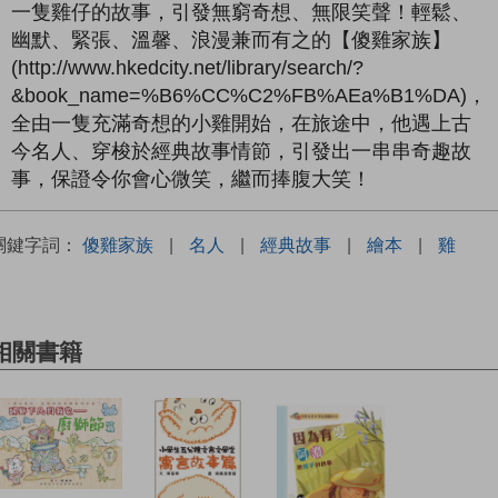
一隻雞仔的故事，引發無窮奇想、無限笑聲！輕鬆、
幽默、緊張、溫馨、浪漫兼而有之的【傻雞家族】
(http://www.hkedcity.net/library/search/?
&book_name=%B6%CC%C2%FB%AEa%B1%DA)，
全由一隻充滿奇想的小雞開始，在旅途中，他遇上古
今名人、穿梭於經典故事情節，引發出一串串奇趣故
事，保證令你會心微笑，繼而捧腹大笑！
關鍵字詞：
傻雞家族
|
名人
|
經典故事
|
繪本
|
雞
相關書籍