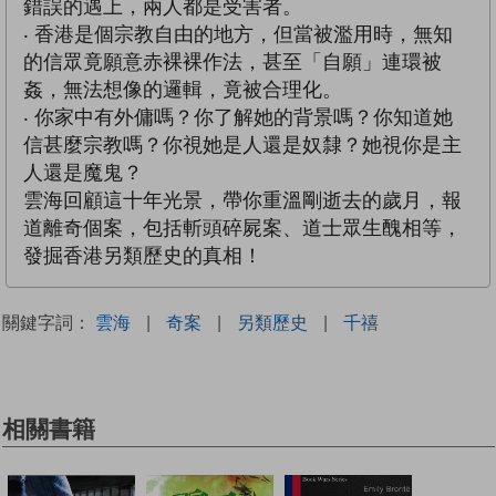
錯誤的遇上，兩人都是受害者。
‧ 香港是個宗教自由的地方，但當被濫用時，無知
的信眾竟願意赤裸裸作法，甚至「自願」連環被
姦，無法想像的邏輯，竟被合理化。
‧ 你家中有外傭嗎？你了解她的背景嗎？你知道她
信甚麼宗教嗎？你視她是人還是奴隸？她視你是主
人還是魔鬼？
雲海回顧這十年光景，帶你重溫剛逝去的歲月，報
道離奇個案，包括斬頭碎屍案、道士眾生醜相等，
發掘香港另類歷史的真相！
關鍵字詞：
雲海
|
奇案
|
另類歷史
|
千禧
相關書籍