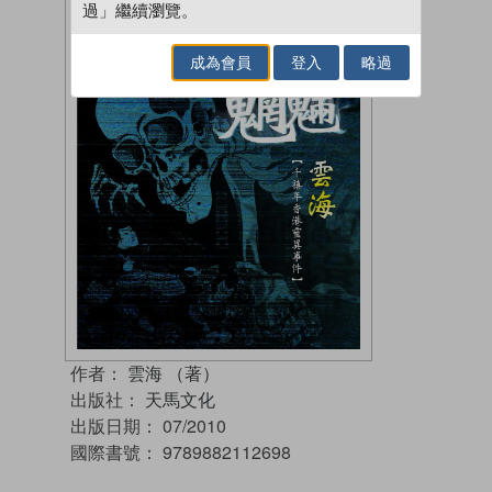
過」繼續瀏覽。
成為會員
登入
略過
作者：
雲海 （著）
出版社：
天馬文化
出版日期：
07/2010
國際書號：
9789882112698