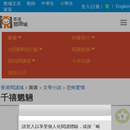
Skip
教城主頁
教師
中學生
小學生
繁
登入/註冊
|
|
English
to
家長
main
content
圖書
好書推介
e悅讀學校計劃
閱讀服務
我的閱讀城
十本好讀
漫話生活
香港閱讀城
> 圖書 >
文學小說
>
恐怖驚慄
千禧魍魎
0
請登入以享受個人化閱讀體驗，或按「略