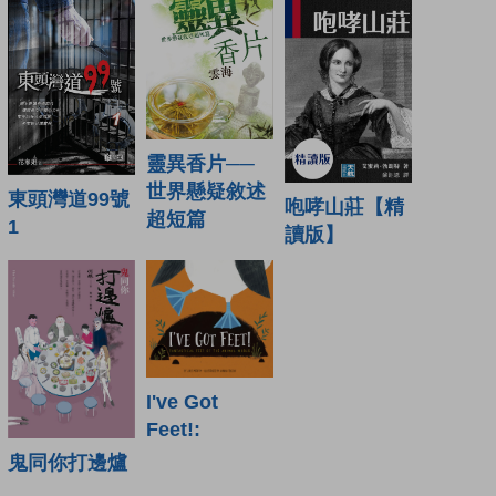
靈異香片──
世界懸疑敘述
東頭灣道99號
咆哮山莊【精
超短篇
1
讀版】
I've Got
Feet!:
鬼同你打邊爐