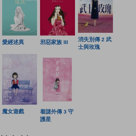
消失別傳 2 武
愛經述異
邪惡家族 III
士與玫瑰
魔女遊戲
着謎外傳 3 守
護星