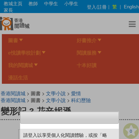
Skip
教城主頁
教師
中學生
小學生
繁
登入/註冊
|
|
English
to
家長
main
content
圖書
好書推介
e悅讀學校計劃
閱讀服務
我的閱讀城
十本好讀
漫話生活
香港閱讀城
> 圖書 >
文學小說
>
愛情
香港閱讀城
> 圖書 >
文學小說
>
科幻歷險
變形記 3 花辛妮遜
0
請登入以享受個人化閱讀體驗，或按「略