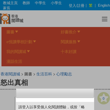
Skip
教城主頁
教師
中學生
小學生
繁
登入/註冊
|
|
English
to
家長
main
content
圖書
好書推介
e悅讀學校計劃
閱讀服務
我的閱讀城
十本好讀
漫話生活
香港閱讀城
> 圖書 >
生活百科
>
心理勵志
怒出真相
0
請登入以享受個人化閱讀體驗，或按「略