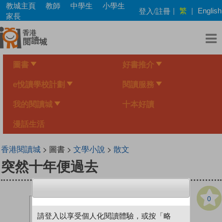
Skip
教城主頁
教師
中學生
小學生
繁
登入/註冊
|
|
English
to
家長
main
content
圖書
好書推介
e悅讀學校計劃
閱讀服務
我的閱讀城
十本好讀
漫話生活
香港閱讀城
> 圖書 >
文學小說
>
散文
突然十年便過去
0
請登入以享受個人化閱讀體驗，或按「略