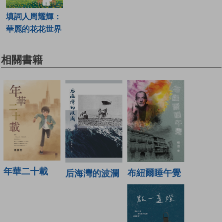
填詞人周耀輝：
華麗的花花世界
相關書籍
年華二十載
布紐爾睡午覺
后海灣的波瀾