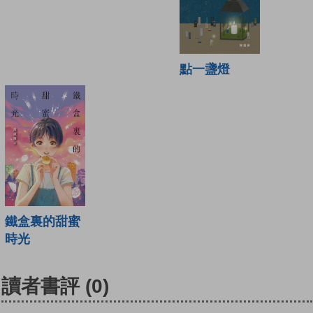
點一盞燈
鐵盒裏的甜蜜
時光
讀者書評
(0)