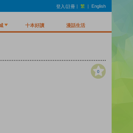
繁
登入/註冊
|
|
English
城
十本好讀
漫話生活
0