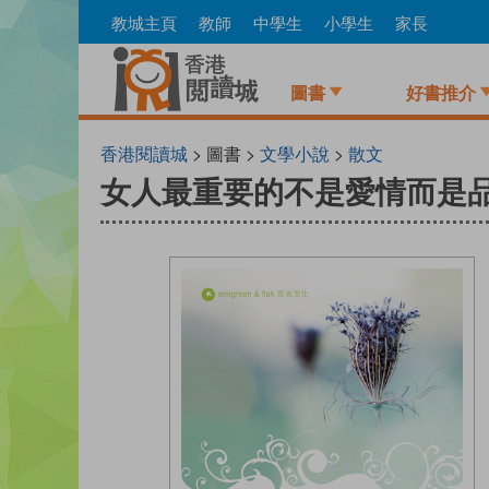
Skip
教城主頁
教師
中學生
小學生
家長
to
main
content
圖書
好書推介
香港閱讀城
> 圖書 >
文學小說
>
散文
女人最重要的不是愛情而是