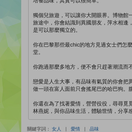
培養品味，其實可以很簡單。
獨個兒旅遊，可以讓你大開眼界。博物館
旅途中，你會結識到異國朋友，萍水相逢
是可以那麼獨立的。
你在巴黎那些最chic的地方見過女士們
堂。
你跑過那麼多地方，便不會只趕著潮流而
戀愛是人生大事，有品味有氣質的你會把
做一頭在富人面前只會搖尾巴的哈巴狗。
你還在為了找著愛情，營營役役，尋尋覓
林燕妮，與你品味生活，體驗世情，分享
關鍵字詞：
女人
|
愛情
|
品味