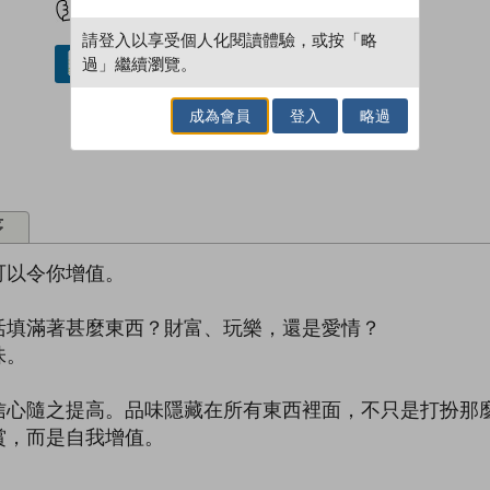
請登入以享受個人化閱讀體驗，或按「略
過」繼續瀏覽。
借閱實體書
成為會員
登入
略過
序
可以令你增值。
活填滿著甚麼東西？財富、玩樂，還是愛情？
味。
信心隨之提高。品味隱藏在所有東西裡面，不只是打扮那
賞，而是自我增值。