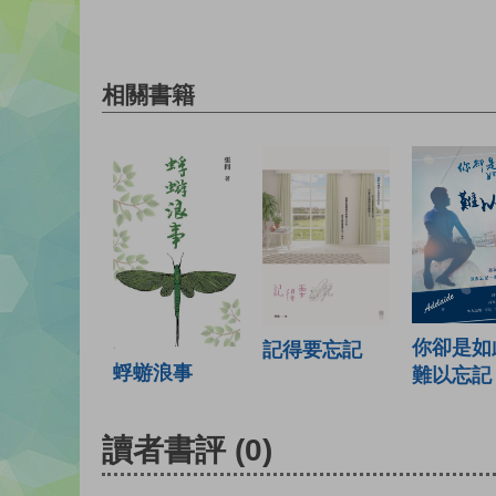
相關書籍
你卻是如
記得要忘記
蜉蝣浪事
難以忘記
讀者書評
(0)