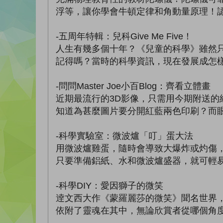
浮等，讓你學會牛頓定律和角動量原理！
-五周年特輯：兒科Give Me Five！
人生有幾多個十年？《兒童的科學》雖然
記得嗎？當時的科學資訊，現在發展成怎
-問問Master Joe小百Blog：齊看立體畫
近期最流行的3D影像，只需用今期附送的紅
知道為甚麼圖片要分開紅藍兩色印刷？而
-科學實驗室：微波爐「叮」蛋大法
用微波爐雞蛋，隨時會導致大爆炸或灼傷
只要準備鋁紙、水和微波爐盛器，就可輕
-科學DIY：愛因獅子的微笑
逹文西大作《蒙羅麗莎的微笑》聞名世界
依附了靈魂在其中，無論欣賞者從哪個角