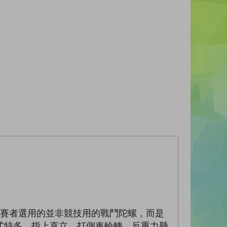
參賽者選用的並非競技用的戰鬥陀螺，而是
式特多，指上直立、打側車輪轉、反重力懸