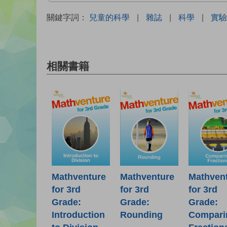
關鍵字詞：
兒童的科學
|
雜誌
|
科學
|
實驗
相關書籍
Mathventure
Mathventure
Mathven
for 3rd
for 3rd
for 3rd
Grade:
Grade:
Grade:
Introduction
Rounding
Compari