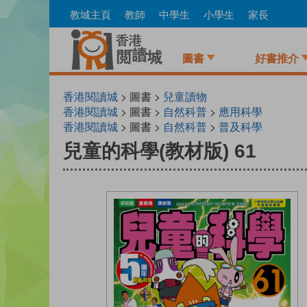
Skip
教城主頁
教師
中學生
小學生
家長
to
main
content
圖書
好書推介
香港閱讀城
> 圖書 >
兒童讀物
香港閱讀城
> 圖書 >
自然科普
>
應用科學
香港閱讀城
> 圖書 >
自然科普
>
普及科學
兒童的科學(教材版) 61