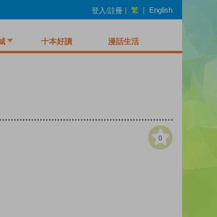
繁
登入/註冊
|
|
English
城
十本好讀
漫話生活
0