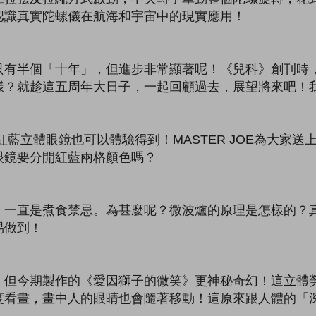
認識真實陀螺儀在航海和宇宙中的現實應用！
只有半個「十年」，但進步非常顯著呢！《兒科》創刊時
樣？就趁這五周年大日子，一起回顧過去，展望將來吧！
藍立體眼鏡也可以體驗得到！MASTER JOE為大家
眼鏡要分開紅藍兩格顏色嗎？
，一直是煮食禁忌。為甚麼呢？微波爐的原理是怎樣的？
易做到！
，但今期製作的《愛因獅子的微笑》更神秘奇幻！這立體
度看畫，畫中人的眼睛也會隨著移動！這原來跟人體的「