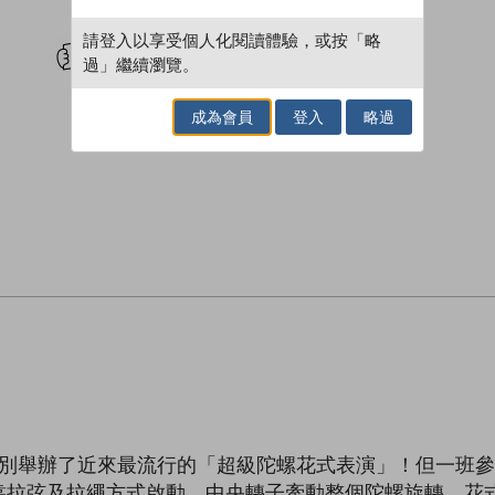
試閲
加入閱讀紀錄
請登入以享受個人化閱讀體驗，或按「略
過」繼續瀏覽。
成為會員
登入
略過
特別舉辦了近來最流行的「超級陀螺花式表演」！但一班
靠拉弦及拉繩方式啟動，中央轉子牽動整個陀螺旋轉，花