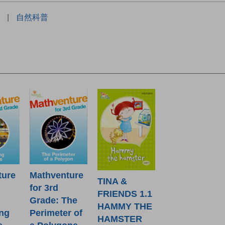
|
自然科普
Mathventure
ture
TINA &
for 3rd
FRIENDS 1.1
Grade: The
HAMMY THE
Perimeter of
ng
HAMSTER