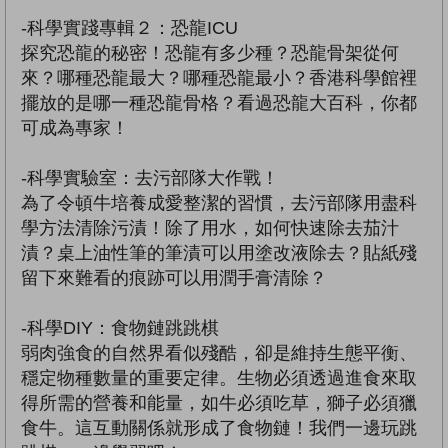
-科學實踐專輯２：恐龍ICU
探究恐龍的秘密！恐龍有多少種？恐龍骨架從何
來？哪種恐龍最大？哪種恐龍最小？香港科學館裡
擺放的是哪一種恐龍骨格？看過恐龍大百科，你都
可成為專家！
-科學實驗室：去污部隊大作戰！
為了令頓牛培養成愛整潔的習慣，去污部隊用盡科
學方法清除污漬！除了用水，如何快速除去茄汁
漬？桌上油性筆的筆漬可以用塗改液除去？貼紙殘
留下來難看的痕跡可以用潤手膏清除？
-科學DIY：食物鏈跳跳棋
弱肉強食的自然界看似殘酷，卻是維持生態平衡、
穩定物種數量的重要定律。生物必須透過進食來取
得所需的營養和能量，如牛必須吃草，獅子必須獵
食牛。這互動關係就形成了食物鏈！我們一邊玩跳