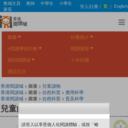
Skip
教城主頁
教師
中學生
小學生
繁
登入/註冊
|
|
English
to
家長
main
content
圖書
好書推介
e悅讀學校計劃
閱讀服務
我的閱讀城
十本好讀
漫話生活
香港閱讀城
> 圖書 >
兒童讀物
香港閱讀城
> 圖書 >
自然科普
>
應用科學
香港閱讀城
> 圖書 >
自然科普
>
普及科學
兒童的科學(教材版) 62
請登入以享受個人化閱讀體驗，或按「略
5