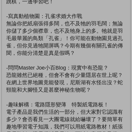
跳棋，一邊學習吧！
-寫真動植物園：孔雀求婚大作戰
無論你把紙扇張得多闊，也不及牠的羽毛闊；無論
你儲了多少個襟章，也不及牠身上的多。牠就是羽
毛最華麗的鳥類「孔雀」！你可能在動物園見過孔
雀，但你見過牠開屏嗎？今期有幾個有關孔雀的傳
聞，你能分清楚是真是假嗎？
-問問Master Joe小百Blog：現實中有恐龍？
恐龍雖然已絕種，但會不會有少量隱居在世上呢？
在網上世界地圖竟能發現，尼斯湖有水怪出沒？蛇
頸龍和大腳怪又是甚麼神秘生物呢？
-趣味解構：電路隱形變薄 特製紙電路板！
電子產品是我們生活的一部分，但大家對它認識有
多少？會否看見一大團電線就給嚇壞了？要簡單有
趣地學習電子知識，我們可以用紙電路教材！紙張