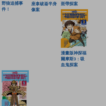
野狼追捕事
座拿破崙半身
斑帶探案
件！
像案
漫畫版神探福
爾摩斯3：吸
血鬼探案