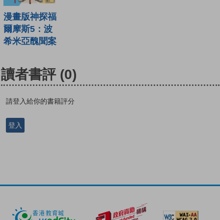
漫畫版神探福
爾摩斯5：波
希米亞醜聞案
讀者書評
(0)
請登入給你的書籍評分
登入