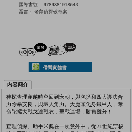
國際書號：
9789881918543
叢書：
老鼠偵探破奇案
試閲
加入閱讀紀錄
借閱實體書
內容簡介
神探查理穿越時空回到宋朝，與包拯和四大護法合
力除暴安良，與壞人角力。大魔頭化身鐵甲人，奪
命陀螺大戰戈達戰衣，擊戰連場，勝負難分！
查理偵探、助手米奧在一次意外中，從21世紀穿梭