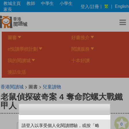
Skip
教城主頁
教師
中學生
小學生
繁
登入/註冊
|
|
English
to
家長
main
content
圖書
好書推介
e悅讀學校計劃
閱讀服務
我的閱讀城
十本好讀
漫話生活
香港閱讀城
> 圖書 >
兒童讀物
老鼠偵探破奇案 4 奪命陀螺大戰鐵
甲人
0
請登入以享受個人化閱讀體驗，或按「略