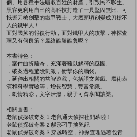
倆、用各種手法騙取百姓的財產，引致民不聊生。
黑客更利用自己的高科技打造了一具堅固無比、可
抵禦刀槍劍擊的鐵甲戰士，大魔頭頃刻變成刀槍不
入的鐵甲人！
面對國舅的報復行動，面對鐵甲人的攻擊，神探查
理又有何良策？最終誰勝誰負呢？
本書特色：
．案件曲折離奇，充滿著難以解釋的謎團。
．破案過程驚險刺激，衝擊你的腦袋。
．延伸出相關的益智遊戲，包括語文遊戲、魔術表
演和科學實驗等，增長智慧，豐富常識。
．劇情精彩，文字活潑，親子可齊享閱讀樂。
相關圖書：
老鼠偵探破奇案 1 老鼠通天偵探社開幕啦！
老鼠偵探破奇案 2 貓形刁手擒兇記
老鼠偵探破奇案 3 穿越時空，神探查理遇著包青