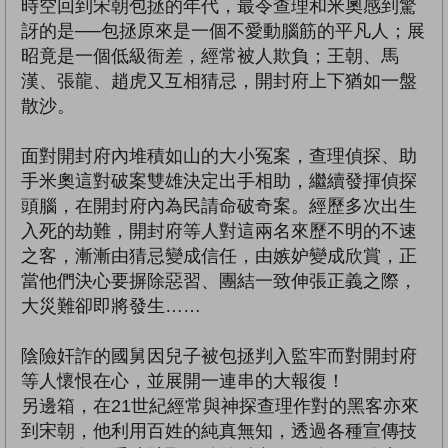
時空回到宋朝包拯的年代，最令查理和米奧感到驚
訝的是──包拯原來是一個不愛動腦筋的平凡人；展
昭竟是一個低級衙差，經常被人欺負；王朝、馬
漢、張龍、趙虎又互相猜忌，開封府上下猶如一盤
散沙。
面對開封府內堆積如山的大小冤案，查理偵探、助
手米奧這對破案雙雄決定出手相助，繼續發揮偵探
頭腦，在開封府內為民請命破奇案。經歷多次出生
入死的劫難，開封府等人對這兩名來歷不明的不速
之客，漸漸由猜忌變成信任，由嫉妒變成欣賞，正
當他們決心要摒除惡習、團結一致伸張正義之際，
大災難卻即將發生……
陰險奸詐的國舅因兒子被包拯判入監牢而對開封府
等人懷恨在心，並展開一連串的大報復！
另邊箱，在21世紀經常與神探查理作對的黑客亦來
到宋朝，他利用百姓的純真無知，透過各種宣傳技