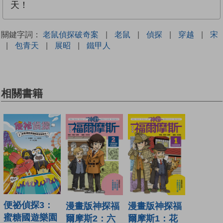
天！
關鍵字詞：
老鼠偵探破奇案
|
老鼠
|
偵探
|
穿越
|
宋
|
包青天
|
展昭
|
鐵甲人
相關書籍
便祕偵探3：
漫畫版神探福
漫畫版神探福
蜜糖國遊樂園
爾摩斯2：六
爾摩斯1：花