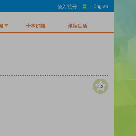
繁
登入/註冊
|
|
English
城
十本好讀
漫話生活
4.3