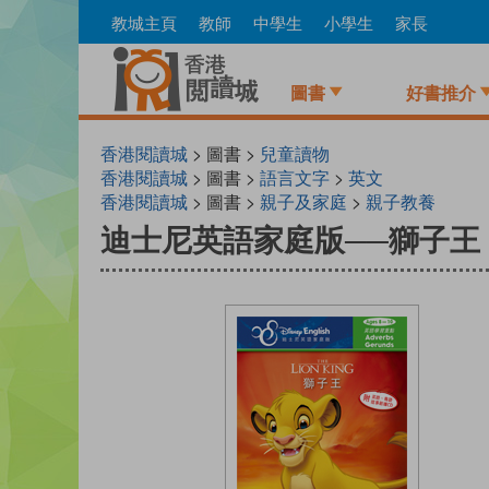
Skip
教城主頁
教師
中學生
小學生
家長
to
main
content
圖書
好書推介
香港閱讀城
> 圖書 >
兒童讀物
香港閱讀城
> 圖書 >
語言文字
>
英文
香港閱讀城
> 圖書 >
親子及家庭
>
親子教養
迪士尼英語家庭版──獅子王