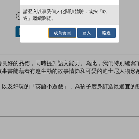
試閲
加入閱讀紀錄
請登入以享受個人化閱讀體驗，或按「略
過」繼續瀏覽。
借閱實體書
成為會員
登入
略過
養良好的品德，同時提升語文能力。為此，我們特別編寫
故事書能藉着有趣生動的故事情節和可愛的迪士尼人物形
，以及好玩的「英語小遊戲」，為孩子度身訂造最適宜的