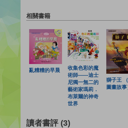
相關書籍
收集色彩的魔
亂糟糟的早晨
術師——迪士
獅子王 
尼獨一無二的
圖畫故事
藝術家瑪莉．
布萊爾的神奇
世界
讀者書評
(3)