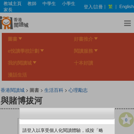
Skip
教城主頁
教師
中學生
小學生
繁
登入/註冊
|
|
English
to
家長
main
content
圖書
好書推介
e悅讀學校計劃
閱讀服務
我的閱讀城
十本好讀
漫話生活
香港閱讀城
> 圖書 >
生活百科
>
心理勵志
與賭博拔河
0
請登入以享受個人化閱讀體驗，或按「略