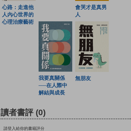
心路：走進他
會哭才是真男
人內心世界的
人
心理治療藝術
我要真關係
無朋友
──在人際中
解結與成長
讀者書評
(0)
請登入給你的書籍評分