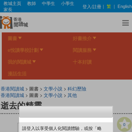
Skip
教城主頁
教師
中學生
小學生
繁
登入/註冊
|
|
English
to
家長
main
content
圖書
好書推介
e悅讀學校計劃
閱讀服務
我的閱讀城
十本好讀
漫話生活
香港閱讀城
> 圖書 >
文學小說
>
科幻歷險
香港閱讀城
> 圖書 >
文學小說
>
其他
逝去的精靈
0
請登入以享受個人化閱讀體驗，或按「略