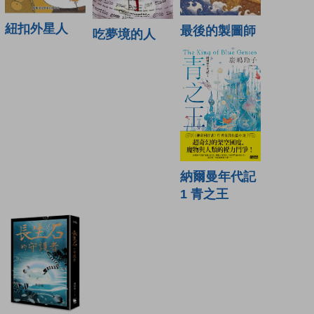
紐扣外星人
最後的製圖師
吃夢境的人
納爾曼年代記
1 青之王