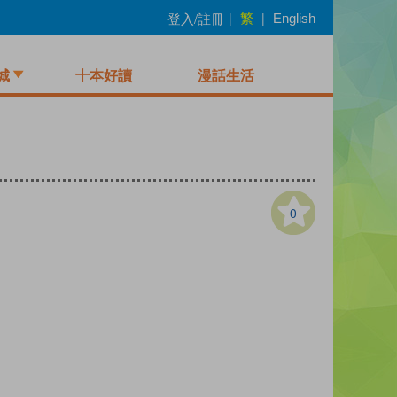
繁
登入/註冊
|
|
English
城
十本好讀
漫話生活
0