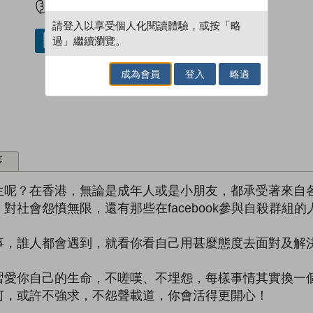
請登入以享受個人化閱讀體驗，或按「略
過」繼續瀏覽。
借閱實體書
成為會員
登入
略過
序
生呢？在香港，無論是成年人或是小朋友，都承受著來自
對社會怨憤無限，還有那些在facebook參與自殺群組
事，誰人都會遇到，就看你看自己用甚麼態度去面對及解
習愛你自己的生命，不嗟嘆、不埋怨，每樣事情其實換一
何，或許不強求，不怨聲載道，你會活得更開心！