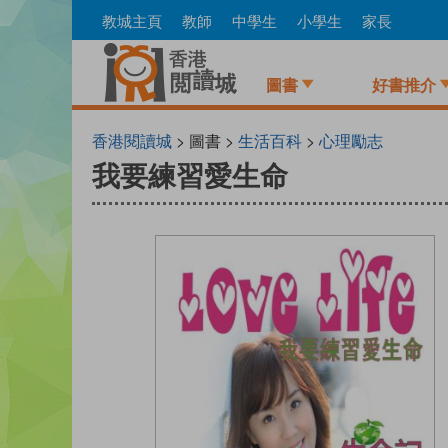
Skip
教城主頁
教師
中學生
小學生
家長
to
main
content
圖書
好書推介
香港閱讀城
> 圖書 >
生活百科
>
心理勵志
我要練習愛生命