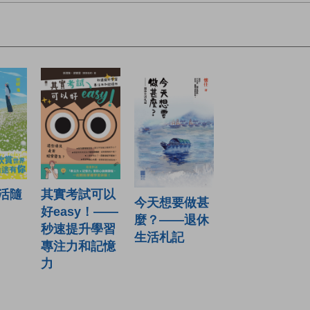
其實考試可以
活隨
今天想要做甚
好easy！——
麼？——退休
秒速提升學習
生活札記
專注力和記憶
力