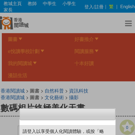
Skip
教城主頁
教師
中學生
小學生
繁
登入/註冊
|
|
English
to
家長
main
content
圖書
好書推介
e悅讀學校計劃
閱讀服務
我的閱讀城
十本好讀
漫話生活
香港閱讀城
> 圖書 >
自然科普
>
資訊科技
香港閱讀城
> 圖書 >
文化藝術
>
攝影
數碼相片終極美化天書
0
請登入以享受個人化閱讀體驗，或按「略