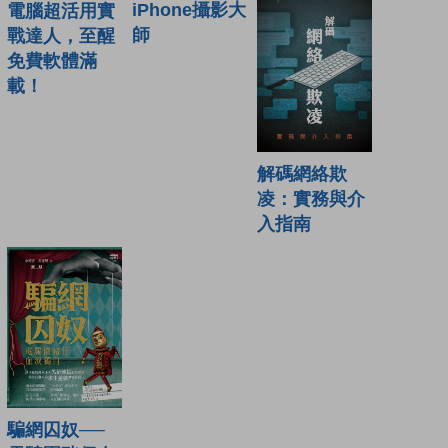
iPhone攝影大
電腦超活用實
師
戰達人，至醒
免費軟體滿
載！
解碼網絡欺
凌：實務與介
入指南
騙網囚奴──