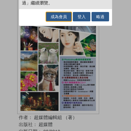
過」繼續瀏覽。
成為會員
登入
略過
作者：
超媒體編輯組 （著）
出版社：
超媒體