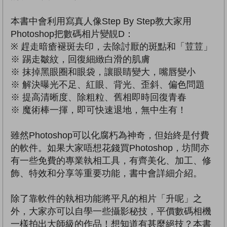
本書中會利用寫真人像Step By Step教大家用
Photoshop把數碼相片變靚D：
※ 趕走暗瘡褪斑去印，去除討厭的斑點和「荳荳」
※ 踢走皺紋，回復細緻白滑的肌膚
※ 抹掉黑眼圈和眼袋，讓眼睛變大，嘴唇變小
※ 解決曝光不足、紅眼、背光、歪斜、偏色問題
※ 提高清晰度、除粗粒、舊相即時回復青春
※ 魔術棒一揮，即可快速退地，無中生有！
雖然Photoshop可以化腐朽為神奇，但始終是付費
的軟件。如果大家唔想花錢買Photoshop，坊間亦
有一些免費的專業執相工具，有齊美化、加工、修
飾、特效和分享等重要功能，書中會詳細介紹。
除了靠軟件的執相功能將平凡的相片「升呢」之
外，大家亦可以自學一些攝影秘技，平價數碼相機
一樣拍出大師級的作品！想知道有甚麼絕技？本書