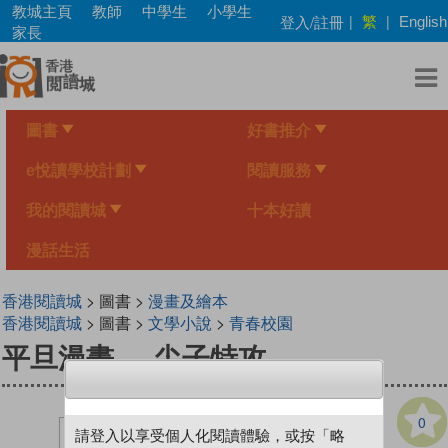
Skip
教城主頁
教師
中學生
小學生
繁
登入/註冊
|
|
English
to
家長
main
content
圖書
好書推介
e悅讀學校計劃
閱讀服務
我的閱讀城
十本好讀
漫話生活
香港閱讀城
> 圖書 >
漫畫及繪本
香港閱讀城
> 圖書 >
文學小說
>
青春校園
平旦漫畫──尖子特攻
0
請登入以享受個人化閱讀體驗，或按「略