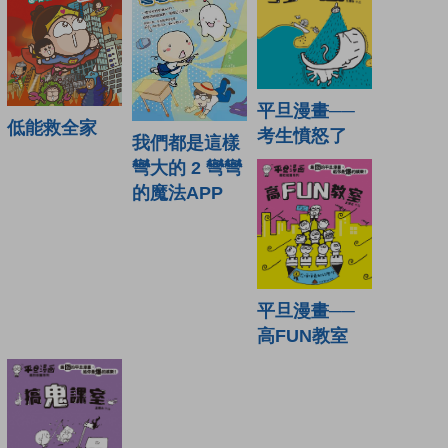
平旦漫畫──
低能救全家
考生憤怒了
我們都是這樣
彎大的 2 彎彎
的魔法APP
平旦漫畫──
高FUN教室