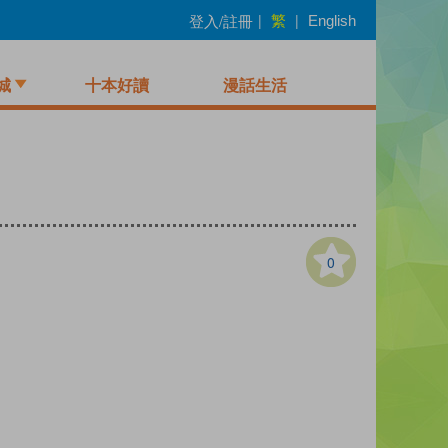
繁
登入/註冊
|
|
English
城
十本好讀
漫話生活
0