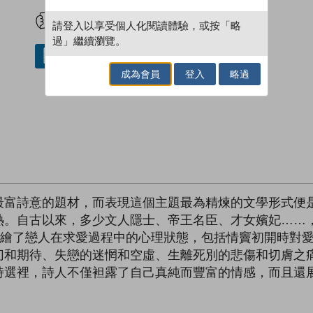
試閲
加入閱讀紀錄
請登入以享受個人化閱讀體驗，或按「略
過」繼續瀏覽。
借閱實體書
成為會員
登入
略過
最富詩意的題材，而表現這個主題最為精煉的文學形式便
熱。自古以來，多少文人隱士、帝王名臣、才女嬪妃……
描繪了戀人在求愛過程中的心理狀態，包括情竇初開時對
切和期待、失戀的迷惘和空虛、生離死別的悲傷和切膚之
詩選裡，詩人不僅袒露了自己真純而豐富的情感，而且還