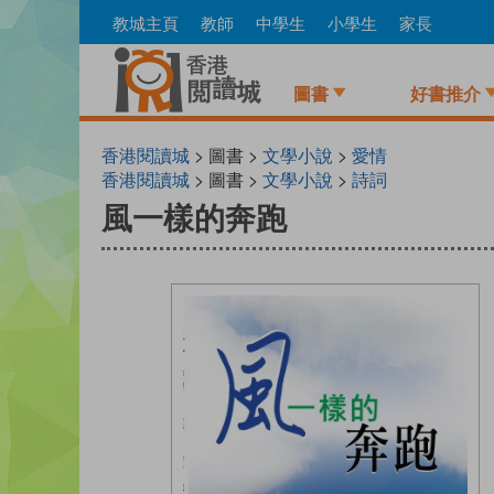
Skip
教城主頁
教師
中學生
小學生
家長
to
main
content
圖書
好書推介
香港閱讀城
> 圖書 >
文學小說
>
愛情
香港閱讀城
> 圖書 >
文學小說
>
詩詞
風一樣的奔跑