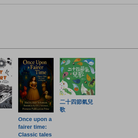
二十四節氣兒
歌
Once upon a
fairer time:
Classic tales