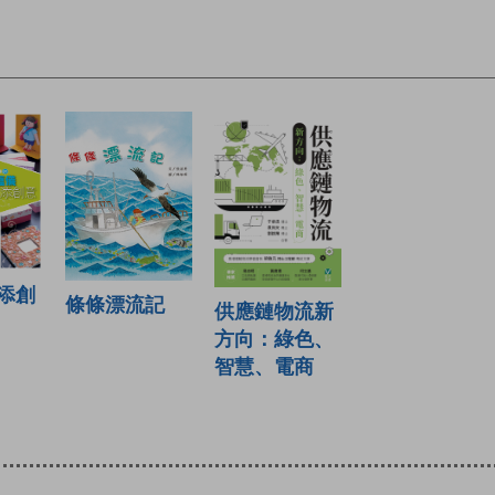
添創
條條漂流記
供應鏈物流新
方向：綠色、
智慧、電商