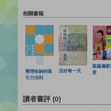
相關書籍
葉蘊儀家
活好每一天
整理收納的吸
意
引力法則
讀者書評
(0)