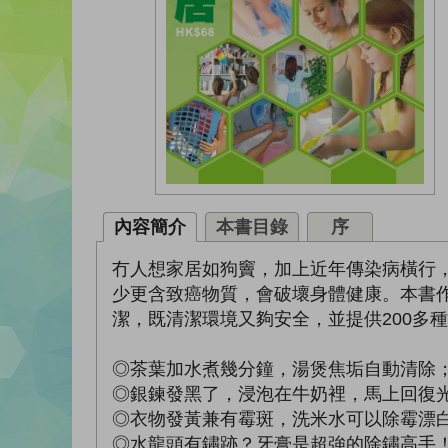
內容簡介
本書目錄
序
冇人想家居如狗竇，加上近年傳染病橫行
少更含致癌物質，會破壞身體健康。本書
潔，既清潔環境又夠安全，並提供200多
◎茶葉加水煮幾分鐘，湯煲焦垢自動清除
◎銀鍊發黑了，浸泡在牛奶裡，馬上回復
◎衣物發黃兼有霉斑，洗米水可以除霉漂
◎水龍頭有鏽跡？牙膏是超強的除鏽高手