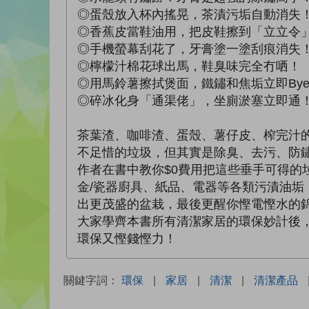
◎蛋殼放入杯內搖晃，茶漬污垢自動消失
◎香蕉皮當鞋油用，把皮鞋擦到「立立令
◎手機螢幕刮花了，牙膏塗一塗刮痕消失
◎檸檬汁棉花球出馬，鞋臭味完全冇哂！
◎用馬鈴薯擦拭煲面，鐵鏽和焦垢立即Bye 
◎碎冰化身「通渠佬」，坐廁淤塞立即通
茶葉渣、咖啡渣、蛋殼、薯仔皮、榨完汁
不足惜的垃圾，但其實是除臭、去污、防
作者在書中教你$0費用把這些垂手可得的
金/瓷器廚具、紙品、電器等各類污漬油
出更茂盛的盆栽，最後更醒你慳電慳水的
大家學齊本書所有清潔家居的環保妙計後
環保又慳錢慳力！
關鍵字詞：
環保
|
家居
|
清潔
|
清潔產品