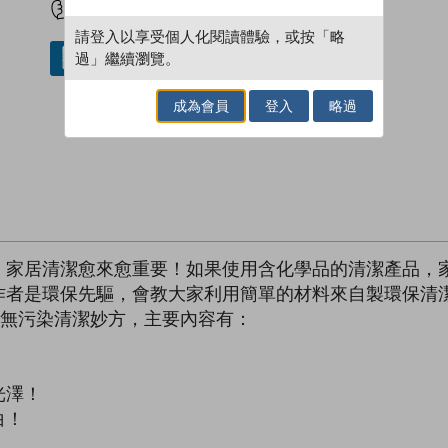
請登入以享受個人化閱讀體驗，或按「略
過」繼續瀏覽。
借閱實體書
成為會員
登入
略過
，家居清潔愈來愈重要！如果使用含化學品的清潔產品，
作者是環保先驅，會教大家利用簡單的材料來自製環保清
種無污染清潔妙方，主要內容有：
；
光澤！
白！
！