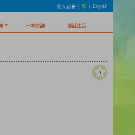
繁
登入/註冊
|
|
English
城
十本好讀
漫話生活
0