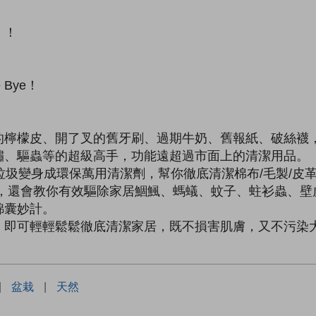
！
」！
！
Bye！
！
的檸檬皮、開了叉的舊牙刷、過期牛奶、舊報紙、破絲襪
鏽、驅蟲等的超級高手，功能遠超過市面上的清潔用品。
垃圾變身成環保萬用清潔劑，幫你徹底清潔棉布/毛製/皮革
垢，還會教你有效驅除家居鯝鯴、螞蟻、蚊子、蛀衫蟲、壁
錦囊妙計。
，即可輕輕鬆鬆徹底清潔家居，既不損害肌膚，又不污染
|
盆栽
|
天然