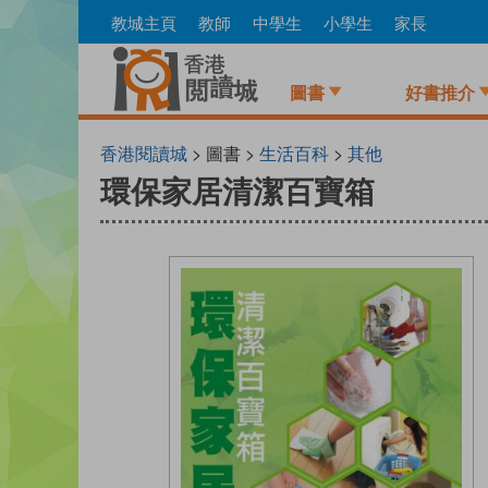
Skip
教城主頁
教師
中學生
小學生
家長
to
main
content
圖書
好書推介
香港閱讀城
> 圖書 >
生活百科
>
其他
環保家居清潔百寶箱